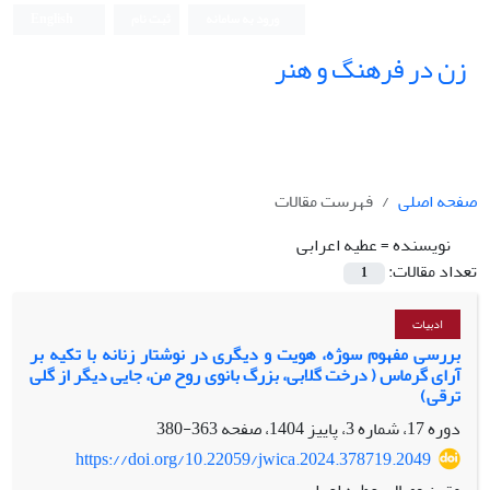
ورود به سامانه
ثبت نام
English
زن در فرهنگ و هنر
صفحه اصلی
فهرست مقالات
نویسنده =
عطیه اعرابی
تعداد مقالات:
1
ادبیات
بررسی مفهوم سوژه، هویت و دیگری در نوشتار زنانه با تکیه بر
آرای گرماس ( درخت گلابی، بزرگ بانوی روح من، جایی دیگر از گلی
ترقی)
دوره 17، شماره 3، پاییز 1404، صفحه
363-380
https://doi.org/10.22059/jwica.2024.378719.2049