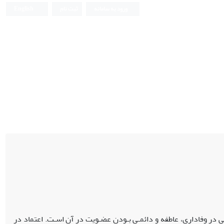
ورود به سامانه
ثبت نام
English
اعی در وفاداری، عاطفه و دائمـی بـودن عضـویت در آن اسـت. اعتماد در