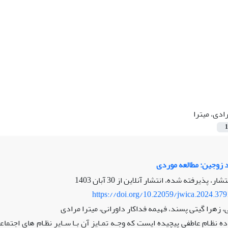
ادی، میترا
1
د زوجین: مطالعه موردی
نتشار، پذیرفته شده، انتشار آنلاین از
30 آبان 1403
https://doi.org/10.22059/jwica.2024.37
ی، زهرا گیتی پسند، فهیمه فداکار داورانی، میترا مرادی
ده نظـام عاطفی پیچیده ایست که وجـه تمـایز آن بـا سـایر نظـام های اجتم