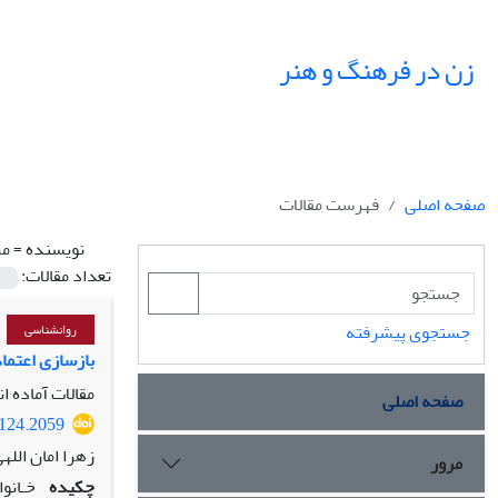
زن در فرهنگ و هنر
صفحه اصلی
فهرست مقالات
نویسنده =
مر
تعداد مقالات:
جستجوی پیشرفته
روانشناسی
بازسازی اعتما
مقالات آماده ا
صفحه اصلی
9124.2059
زهرا امان الله
مرور
چکیده
خـانوا