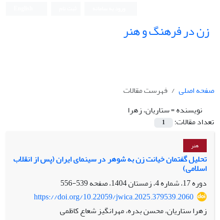
ورود به سامانه
ثبت نام
English
زن در فرهنگ و هنر
صفحه اصلی
فهرست مقالات
نویسنده =
ستاریان، زهرا
تعداد مقالات:
1
هنر
تحلیل گفتمان خیانت زن به شوهر در سینمای ایران (پس از انقلاب
اسلامی)
دوره 17، شماره 4، زمستان 1404، صفحه
539-556
https://doi.org/10.22059/jwica.2025.379539.2060
زهرا ستاریان، محسن بدره، مهرانگیز شعاع کاظمی