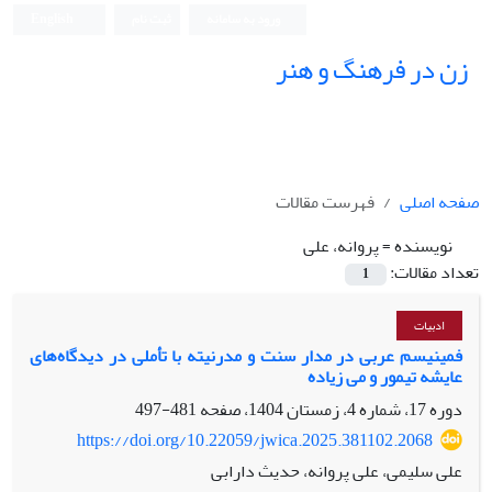
ورود به سامانه
ثبت نام
English
زن در فرهنگ و هنر
صفحه اصلی
فهرست مقالات
نویسنده =
پروانه، علی
تعداد مقالات:
1
ادبیات
فمینیسم عربی در مدار سنت و مدرنیته با تأملی در دیدگاه‌های
عایشه تیمور و می زیاده
دوره 17، شماره 4، زمستان 1404، صفحه
481-497
https://doi.org/10.22059/jwica.2025.381102.2068
علی سلیمی، علی پروانه، حدیث دارابی