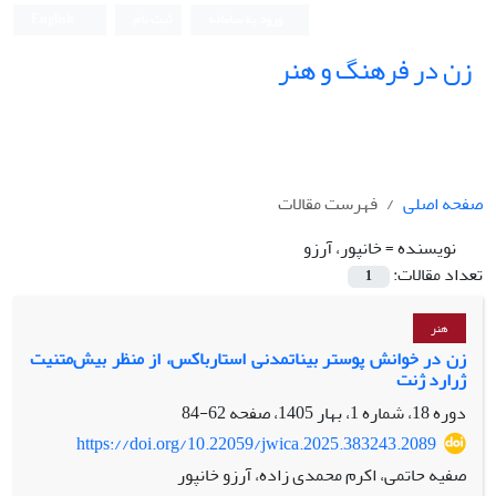
ورود به سامانه
ثبت نام
English
زن در فرهنگ و هنر
صفحه اصلی
فهرست مقالات
نویسنده =
خانپور، آرزو
تعداد مقالات:
1
هنر
زن در خوانش پوستر بیناتمدنی استارباکس، از منظر بیش‌متنیت
ژرارد ژنت
دوره 18، شماره 1، بهار 1405، صفحه
62-84
https://doi.org/10.22059/jwica.2025.383243.2089
صفیه حاتمی، اکرم محمدی زاده، آرزو خانپور