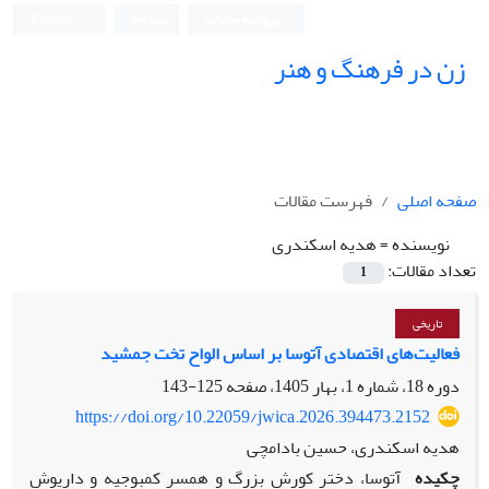
ورود به سامانه
ثبت نام
English
زن در فرهنگ و هنر
صفحه اصلی
فهرست مقالات
نویسنده =
هدیه اسکندری
تعداد مقالات:
1
تاریخی
فعالیت‌های اقتصادی آتوسا بر اساس الواح تخت جمشید
دوره 18، شماره 1، بهار 1405، صفحه
125-143
https://doi.org/10.22059/jwica.2026.394473.2152
هدیه اسکندری، حسین بادامچی
چکیده
آتوسا، دختر کورش بزرگ و همسر کمبوجیه و داریوش