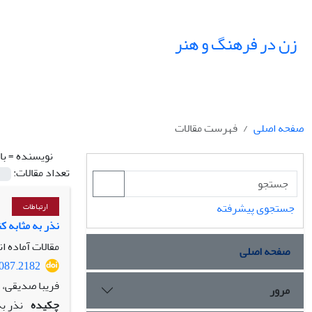
زن در فرهنگ و هنر
صفحه اصلی
فهرست مقالات
نویسنده =
با
تعداد مقالات:
جستجوی پیشرفته
ارتباطات
نذر به مثابه ک
مقالات آماده ا
صفحه اصلی
0087.2182
فریبا صدیقی، ز
مرور
چکیده
نذر ب