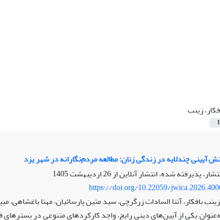
فکار، زینب
1
نش آیینی چندلایه در زندگی زنان: مطالعه مردم‌نگارانه در شهر یزد
نتشار، پذیرفته شده، انتشار آنلاین از
26 اردیبهشت 1405
https://doi.org/10.22059/jwica.2026.40
ینب بافکار، آتنا السادات زرگرچی، سید متین پارسائیان، مهتا باغشاهی، مبی
ه‌عنوان یکی از آیین‌های دینی رایج، واجد کارکردهای متنوعی در بسترهای