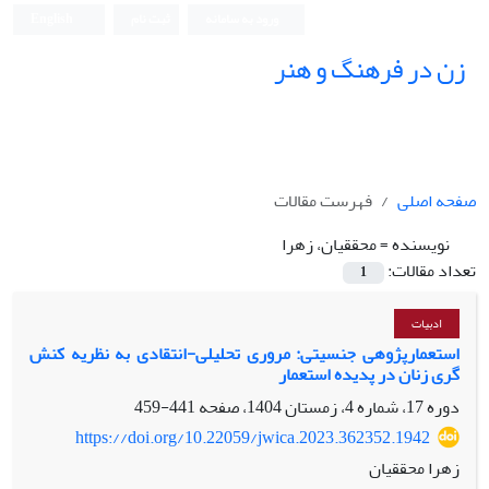
ورود به سامانه
ثبت نام
English
زن در فرهنگ و هنر
صفحه اصلی
فهرست مقالات
نویسنده =
محققیان، زهرا
تعداد مقالات:
1
ادبیات
استعمارپژوهی جنسیتی: مروری تحلیلی-انتقادی به نظریه کنش
گری زنان در پدیده استعمار
دوره 17، شماره 4، زمستان 1404، صفحه
441-459
https://doi.org/10.22059/jwica.2023.362352.1942
زهرا محققیان