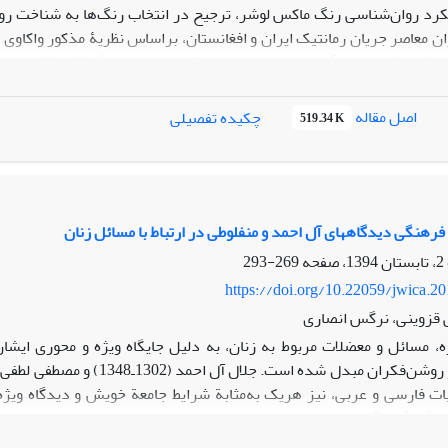
رد روان‌شناسی رنگ ماکس لوشر، ترجیح در انتخاب رنگ‌ها به شناخت روا
ان معاصر جریان رمانتیک ایران و افغانستان، براساس نظریۀ مذکور واکاوی
 فروغ فرخزاد رنگ سیاه در انتخاب اول قرار دارد و بیانگر کشمکش‌های در
سامد رنگ سبز در کنار سیاه حکایت از امیدواری او برای تغییر سرنوشت و ت
- است و سیاه در کنار آن بیانگر استبداد، خفقان و نابسامانی‌های اج
اصل مقاله
چکیده تفصیلی
519.34 K
های آرام و امیدبخش جای رنگ‌های تیره را می‌گیرند و این بیانگر تمایل و ا
است.
فرهنگی دیدگاه‏های آل احمد و منفلوطی در ارتباط با مسائل زنان
269-293
https://doi.org/10.22059/jwica.2
 قزوینی، نرگس انصاری
ه، مسائل و معضلات مربوط به زنان، به دلیل جایگاه ویژه و محوری ایشا
ت فارسی و عربی، نیز هریک به‌مثابة شرایط جامعة خویش و دیدگاه ویژه‌
اد گوناگون آن را به نقد و نظر نشسته‌اند. نوشتار حاضر که با روش توصی
یاری در نحوة نگرش ایشان به مسائل زنان است که در شش محور کلی غرب‌زد