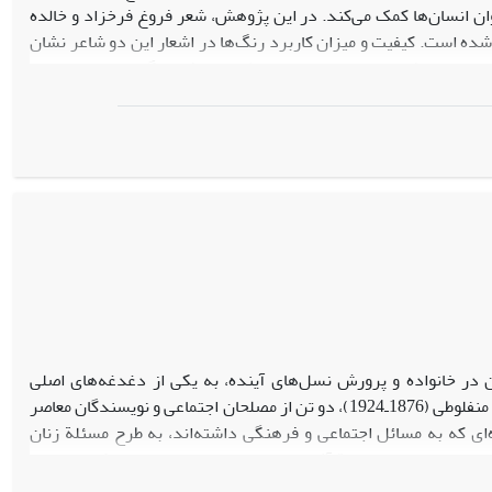
ن انسان‌ها کمک می‌کند. در این پژوهش، شعر فروغ فرخزاد و خالده
 شده است. کیفیت و میزان کاربرد رنگ‌ها در اشعار این دو شاعر نشان
ونی، ناخشنودی و انزجار او از محیط و بیان افسردگی و انزوای اوست.
حول جامعه دارد. انتخاب نخست خالده فروغ اما رنگ سبز ـ نماد ایمان،
تماعی است. بررسی دفترهای اشعار این دو شاعر حاکی از آن است که
مید آن‌ها به زندگی بهتر و علاقه به ایجاد تغییر برای به‌تصویرکشیدن
ن در خانواده و پرورش نسل‌های آینده، به یکی از دغدغه‌های اصلی
اندیشمندان و روشن‌فکران مبدل شده است. جلال آل احمد (1302ـ1348) و مصطفی لطفی منفلوطی (1876ـ1924)، دو تن از مصلحان اجتماعی و نویسندگان معاصر
ای که به مسائل اجتماعی و فرهنگی داشته‌اند، به طرح مسئلة زنان
فی‌ـ تحلیلی به مقایسة آثار این دو نویسنده پرداخته، حاکی از وجود
گی، آزادی، نابرابری‌های اجتماعی، حجاب، ازدواج و علم‌آموزی قابل