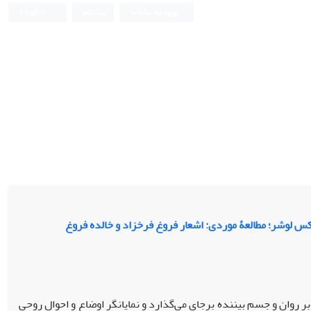
ورود به سامانه
ثبت نام
English
س لوشر؛ مطالعۀ موردی: اشعار فروغ فرخزاد و خالده فروغ
وان و جسم بیننده برجای می‌گذارد و نمایانگر اوضاع و احوال روحی