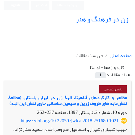
ورود به سامانه
ثبت نام
English
زن در فرهنگ و هنر
صفحه اصلی
فهرست مقالات
کلیدواژه‌ها =
اوستا
تعداد مقالات:
1
باستان شناسی
مظاهر و کارکردهای آناهیتا، الهۀ زن در ایران باستان (مطالعۀ
نقش‌مایه‏ های ظروف زرین و سیمین ساسانی حاوی نقش این الهه)
دوره 10، شماره 2، تابستان 1397، صفحه
237-262
https://doi.org/10.22059/jwica.2018.251689.1021
حبیب شهبازی شیران، اسماعیل معروفی اقدم، سعید ستارنژاد،