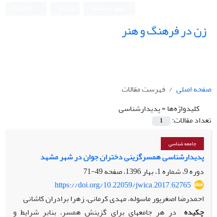
ورود به سامانه
ثبت نام
English
زن در فرهنگ و هنر
صفحه اصلی
فهرست مقالات
کلیدواژه‌ها =
پدیدار‌شناسی
تعداد مقالات:
1
جامعه شناسی
پدیدارشناسی همسرگزینی دختران جوان در شهر مشهد
دوره 9، شماره 1، بهار 1396، صفحه
49-71
https://doi.org/10.22059/jwica.2017.62765
احمدرضا اصغرپور ماسوله، مهدی کرمانی، زهرا برادران کاشانی
چکیده
در هر جامعه‏ای برای گزینش همسر، بنا‌بر شرایط و