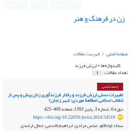
ورود به سامانه
ثبت نام
English
زن در فرهنگ و هنر
صفحه اصلی
فهرست مقالات
کلیدواژه‌ها =
ارزش فرزند
تعداد مقالات:
1
جامعه شناسی
تغییرات نسلی ارزش فرزند و رفتار فرزندآوری زنان پیش و پس از
انقلاب اسلامی (مطالعۀ موردی: شهر زنجان)
دوره 6، شماره 3، پاییز 1393، صفحه
409-425
https://doi.org/10.22059/jwica.2014.54519
سجاد اوجاقلو، عباس مرادی، ابراهیم قاسمی، جمال ارشدی