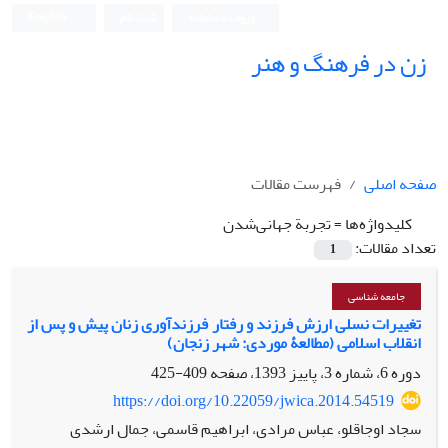
ورود به سامانه
ثبت نام
English
زن در فرهنگ و هنر
صفحه اصلی
فهرست مقالات
کلیدواژه‌ها =
تجربة جهانی‌شدن
تعداد مقالات:
1
جامعه شناسی
تغییرات نسلی ارزش فرزند و رفتار فرزندآوری زنان پیش و پس از
انقلاب اسلامی (مطالعۀ موردی: شهر زنجان)
دوره 6، شماره 3، پاییز 1393، صفحه
409-425
https://doi.org/10.22059/jwica.2014.54519
سجاد اوجاقلو، عباس مرادی، ابراهیم قاسمی، جمال ارشدی