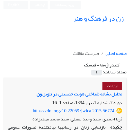
ورود به سامانه
ثبت نام
English
زن در فرهنگ و هنر
صفحه اصلی
فهرست مقالات
کلیدواژه‌ها =
فیسک
تعداد مقالات:
1
ارتباطات
تحلیل نشانه‏ شناختی هویت جنسیتی در تلویزیون
دوره 7، شماره 1، بهار 1394، صفحه
1-16
https://doi.org/10.22059/jwica.2015.56774
ثریا احمدی، سید وحید عقیلی، سید محمد مهدیزاده
چکیده
بازنمایی‏ زنان در رسانه‏ها بیان‏کنندة تصورات عمومی