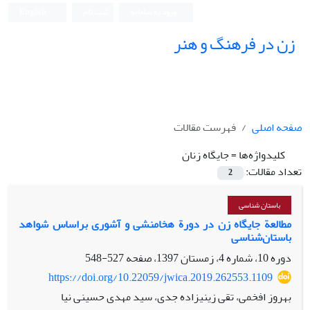
ورود به سامانه
ثبت نام
English
زن در فرهنگ و هنر
صفحه اصلی
فهرست مقالات
کلیدواژه‌ها =
جایگاه زنان
تعداد مقالات:
2
باستان شناسی
مطالعة جایگاه زن در دورة هخامنشی و آشوری براساس شواهد
باستان‌شناسی
دوره 10، شماره 4، زمستان 1397، صفحه
527-548
https://doi.org/10.22059/jwica.2019.262553.1109
بهروز افخمی، تقی زینی‏زاده ‏جدی، سید مهدی حسینی نیا