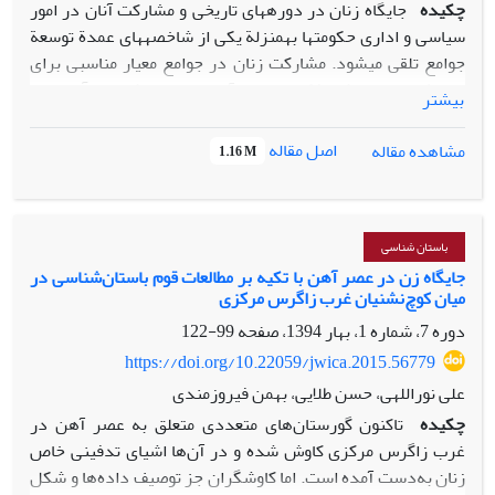
چکیده
جایگاه زنان در دوره‏های تاریخی و مشارکت آنان در امور
سیاسی و اداری حکومت‏ها به‏منزلة یکی از شاخصه‏های عمدة توسعة
جوامع تلقی می‏شود. مشارکت زنان در جوامع معیار مناسبی برای
سنجش میزان رشد فکری مردم آن جامعه به شمار می‏آید و به
بیشتر
نوعی بیانگر برابری و تساوی حقوق زن و مرد و یکی از شاخصه‏های
پیشرفت و توسعة جوامع متمدن در اعصار گذشته و امروزی
اصل مقاله
مشاهده مقاله
1.16 M
محسوب می‏شود. این نوشتار به بررسی جایگاه زنان در تمدن
ایرانی و بین‏النهرین با انتخاب دوره‏های تاریخی (هخامنشی و
آشوری) پرداخته است. از جمله مهم‏ترین شواهد باستان‏شناسی
به‌جامانده، نقش‌برجسته‏ها و آثار مهرهای دوره‌های تاریخی
باستان شناسی
یادشده‌اند که به جایگاه و نقش زنان در عرصه‏های حقوقی و
جایگاه زن در عصر آهن با تکیه بر مطالعات قوم باستان‌شناسی در
میان کوچ‌نشنیان غرب زاگرس مرکزی
سیاسی پرداخته‏اند. هدف این مقاله بررسی جایگاه زنان عصر
هخامنشی و مقایسة آن با تمدن آشوریان و ارائة تصویری شفاف و
دوره 7، شماره 1، بهار 1394، صفحه
99-122
روشن از عملکرد آن‏ها بر پایة مستندات موجود باستان‏شناختی
https://doi.org/10.22059/jwica.2015.56779
است. این پژوهش از نوع تحقیق تاریخی است که به‏ صورت
علی نوراللهی، حسن طلایی، بهمن فیروزمندی
توصیفی‌ـ تحلیلی و تطبیق شواهد باستان‏شناسی، اعم از مهرها و
چکیده
تا‌کنون گورستان‌های متعددی متعلق به عصر آهن در
سنگ‏نگاره‏ها، تلاش می‌کند جایگاه زن در تمدن‏های ایران و
غرب زاگرس مرکزی کاوش شده و در آن‌ها اشیای تدفینی خاص
بین‏النهرین را با انتخاب دوره‏های تاریخی شاخص و با استناد به
زنان به‌دست آمده است. اما کاوشگران جز توصیف داده‌ها و شکل
مدارک مستدل باستان‏شناسی تحلیل کند. درنهایت، چنین نتیجه