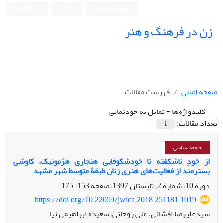
ورود به سامانه
ثبت نام
English
زن در فرهنگ و هنر
صفحه اصلی
فهرست مقالات
کلیدواژه‌ها =
تمایل به خودنمایی
تعداد مقالات:
1
جامعه شناسی
از خودِ ناشکفته تا خودشکوفایی هنجاری هژمونیک، کاوشی
بسترمند از فعالیت‌های هنری زنان طبقۀ متوسط شهر مشهد
دوره 10، شماره 2، تابستان 1397، صفحه
153-175
https://doi.org/10.22059/jwica.2018.251181.1019
سیدعلیرضا افشانی، علی روحانی، سعیده ابراهیمی نیا