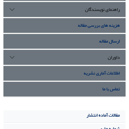
رنسانس آغازین شمایل حضرت مریم به لحاظ فرم و محتوا با
راهنمای نویسندگان
مفاهیم مقدس قرآنی تطبیق بیشتری داشته است. در دورة میانی
و رنسانس پیشرفته شمایل‏ها به‌تدریج تقدس‏زدایی شده و نمادهای
مقدس و تجریدی آن به نمادهای انسان‏مدار و زمینی تبدیل
هزینه های بررسی مقاله
شده‏اند.
ارسال مقاله
داوران
اطلاعات آماری نشریه
تماس با ما
مقالات آماده انتشار
شماره جاری