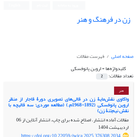
ورود به سامانه
ثبت نام
English
زن در فرهنگ و هنر
صفحه اصلی
فهرست مقالات
کلیدواژه‌ها =
اروین پانوفسکی
تعداد مقالات:
2
هنر
واکاوی نقش‌مایۀ زن در قالی‌های تصویری دورۀ قاجار از منظر
اروین پانوفسکی (1892-1968م.) (مطالعه موردی: سه قالیچه با
نقش نیم‌تنۀ زن)
مقالات آماده انتشار، اصلاح شده برای چاپ، انتشار آنلاین از
06
اردیبهشت 1404
https://doi.org/10.22059/jwica.2025.376308.2034