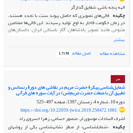
الهه پنجه باشی، شقایق گدازگر
چکیده
قالی‌های تصویری که حاصل پیوند سنت با تجدد هستند،
در زمان حکومت قاجار به اوج تولید رسیدند. این قالی‌ها مضامین
متنوعی مانند تصویر پادشاهان، آثار باستانی ایران، داستان‌های
ادبی، مضامین دینی و تصویر حیوانات را دربرمی‌گرفتند. همچنین
بیشتر
نمونه‌های متفاوتی از قالی‌های تصویری خلق شد که در آن‌ها تصویر
زنان جایگزین نقش‌ونگارهای سنتی و مرسوم شد. هدف پژوهش
اصل مقاله
مشاهده مقاله
1.71 M
حاضر، شناخت یکی از طرح‌های نادر قالی دستباف دورۀ قاجار با
نقش نیم‌تنۀ زن و کشف علت خلق و لایه‌های معنایی مستتر آن،
براساس رویکرد شمایل‌نگاری از منظر پانوفسکی است. سؤال
پژوهش حاضر این است که علل پیدایش تصویر زن در قالیچه‌های
هنر
تصویری دورۀ قاجار چیست و این تصاویر بر چه معنای نهفته‌ای
شمایل‌شناسی پیکرۀ حضرت مریم در نقاشی‏ های دورۀ رنسانس و
تطبیق آن با صفات حضرت مریم(س) در آیات سوره‏ های قرآنی
دلالت دارند. پژوهش پیش‌رو از نظر هدف بنیادی و از نظر روش
توصیفی-تحلیلی است. جمع‌آوری اطلاعات به‌صورت کتابخانه‌ای
دوره 10، شماره 4، زمستان 1397، صفحه
497-525
صورت پذیرفته و تعداد نمونه‌های مورد مطالعه، سه قالیچۀ
https://doi.org/10.22059/jwica.2019.258472.1081
منقوش به نیم‌تنۀ زن است. در پیدایش تصویر زن بر قالیچه‌های
اشرف السادات موسوی لر، منصور حسامی، زهرا خسروی راد
تصویری زمان قاجار عوامل متعددی مانند هم‌زمانی خلق این
چکیده
«شمایل‏شناسی» از منظر نشانه‏شناسی یکی از روش‏های
قالیچه‌ها با دورۀ قاجار، گسترش روابط با اروپا، رواج چاپ سنگی،