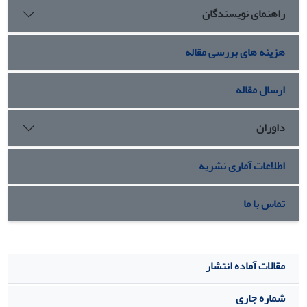
راهنمای نویسندگان
همچون یک معشوق یا مادر و گاه نفرت‏بار همچون یک وسوسه‏گر یا
ساحره برای ما وصف کرده باشند. به ‏یاری نوشتار زنانه، او جهان
پیرامون را با همة رخدادها و پدیده‏های شگفت‏آورش از دریچة
هزینه های بررسی مقاله
چشم خود برای خوانشگرانش ترسیم می‏کند.
ارسال مقاله
داوران
اطلاعات آماری نشریه
تماس با ما
مقالات آماده انتشار
شماره جاری