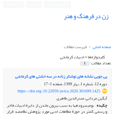
ورود به سامانه
ثبت نام
English
زن در فرهنگ و هنر
صفحه اصلی
فهرست مقالات
کلیدواژه‌ها =
ادبیات کرمانجی
تعداد مقالات:
1
پی‏ جویی نشانه ‏های نوشتار زنانه در سه‏ خشتی‏ های کرمانجی
دوره 12، شماره 1، بهار 1399، صفحه
1-17
https://doi.org/10.22059/jwica.2020.301699.1425
آیگین مردانی، صدرالدین طاهری
چکیده
بومی‏سروده‏ها به‏ سبب بیرون ماندن از دایرة ادبیات فاخر
و رسمی کمتر در حوزة مطالعات ادبی مورد پژوهش نظام‏مند قرار