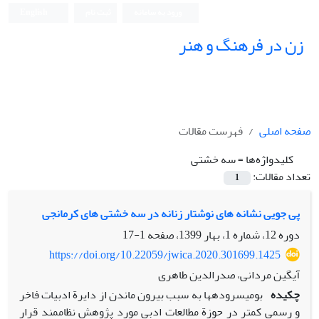
ورود به سامانه
ثبت نام
English
زن در فرهنگ و هنر
صفحه اصلی
فهرست مقالات
کلیدواژه‌ها =
سه ‏خشتی
تعداد مقالات:
1
پی‏ جویی نشانه ‏های نوشتار زنانه در سه‏ خشتی‏ های کرمانجی
دوره 12، شماره 1، بهار 1399، صفحه
1-17
https://doi.org/10.22059/jwica.2020.301699.1425
آیگین مردانی، صدرالدین طاهری
چکیده
بومی‏سروده‏ها به‏ سبب بیرون ماندن از دایرة ادبیات فاخر
و رسمی کمتر در حوزة مطالعات ادبی مورد پژوهش نظام‏مند قرار