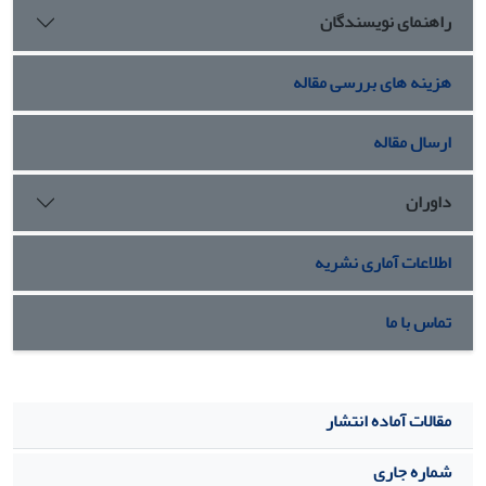
راهنمای نویسندگان
همچون یک معشوق یا مادر و گاه نفرت‏بار همچون یک وسوسه‏گر یا
ساحره برای ما وصف کرده باشند. به ‏یاری نوشتار زنانه، او جهان
پیرامون را با همة رخدادها و پدیده‏های شگفت‏آورش از دریچة
هزینه های بررسی مقاله
چشم خود برای خوانشگرانش ترسیم می‏کند.
ارسال مقاله
داوران
اطلاعات آماری نشریه
تماس با ما
مقالات آماده انتشار
شماره جاری