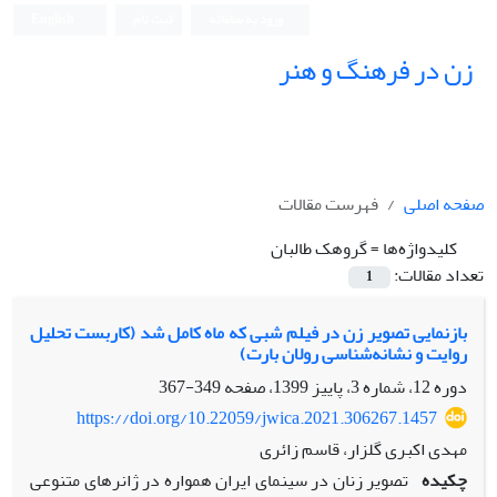
ورود به سامانه
ثبت نام
English
زن در فرهنگ و هنر
صفحه اصلی
فهرست مقالات
کلیدواژه‌ها =
گروهک طالبان
تعداد مقالات:
1
بازنمایی تصویر زن در فیلم شبی که ماه کامل شد (کاربست تحلیل
روایت و نشانه‌شناسی رولان بارت)
دوره 12، شماره 3، پاییز 1399، صفحه
349-367
https://doi.org/10.22059/jwica.2021.306267.1457
مهدی اکبری گلزار، قاسم زائری
چکیده
تصویر زنان در سینمای ایران همواره در ژانرهای متنوعی