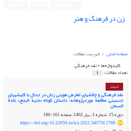
ورود به سامانه
ثبت نام
English
زن در فرهنگ و هنر
صفحه اصلی
فهرست مقالات
کلیدواژه‌ها =
نقد فرهنگی
تعداد مقالات:
1
ادبیات
نقد فرهنگی و چالش‎های تعارض هویتی زنان در جدال با کلیشه‎های
جنسیتی مطالعة موردپژوهانه: داستان کوتاه «جنیة البجع» غادة
السمان
دوره 15، شماره 1، بهار 1402، صفحه
161-180
https://doi.org/10.22059/jwica.2022.340750.1769