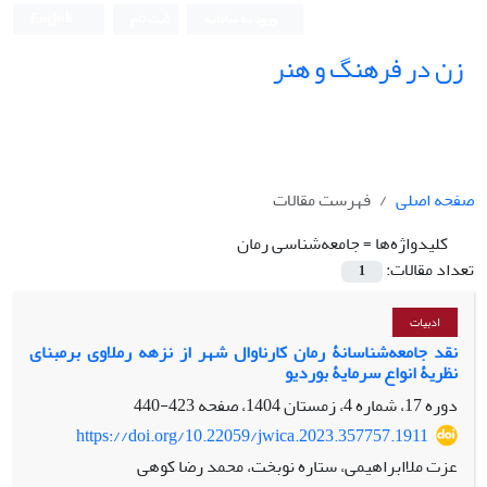
ورود به سامانه
ثبت نام
English
زن در فرهنگ و هنر
صفحه اصلی
فهرست مقالات
کلیدواژه‌ها =
جامعه‌شناسی رمان
تعداد مقالات:
1
ادبیات
نقد جامعه‌شناسانۀ رمان کارناوال شهر از نزهه رملاوی برمبنای
نظریۀ انواع سرمایۀ بوردیو
دوره 17، شماره 4، زمستان 1404، صفحه
423-440
https://doi.org/10.22059/jwica.2023.357757.1911
عزت ملاابراهیمی، ستاره نوبخت، محمد رضا کوهی