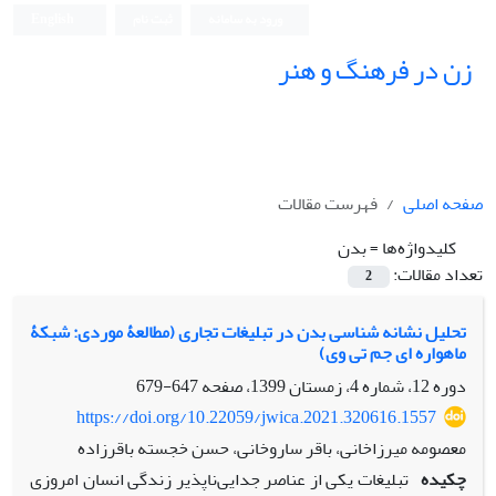
ورود به سامانه
ثبت نام
English
زن در فرهنگ و هنر
صفحه اصلی
فهرست مقالات
کلیدواژه‌ها =
بدن
تعداد مقالات:
2
تحلیل نشانه شناسی بدن در تبلیغات تجاری (مطالعۀ موردی: شبکۀ
ماهواره ای جم تی وی)
دوره 12، شماره 4، زمستان 1399، صفحه
647-679
https://doi.org/10.22059/jwica.2021.320616.1557
معصومه میرزاخانی، باقر ساروخانی، حسن خجسته باقرزاده
چکیده
تبلیغات یکی از عناصر جدایی‌ناپذیر زندگی انسان امروزی