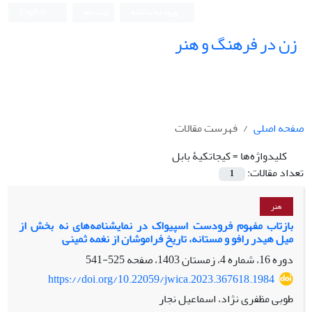
ورود به سامانه
ثبت نام
English
زن در فرهنگ و هنر
صفحه اصلی
فهرست مقالات
کلیدواژه‌ها =
کیجاتکیۀ بابل
تعداد مقالات:
1
هنر
بازتاب مفهوم فرودست اسپیواک در نمایشنامه‌های نه بخش از
میل هیدر رافو و مستانه، تاریخ فراموشان از نغمه ثمینی
دوره 16، شماره 4، زمستان 1403، صفحه
525-541
https://doi.org/10.22059/jwica.2023.367618.1984
طوبی مظفری نژاد، اسماعیل نجار