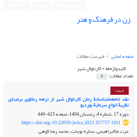
ورود به سامانه
ثبت نام
English
زن در فرهنگ و هنر
صفحه اصلی
فهرست مقالات
کلیدواژه‌ها =
کارناوال شهر
تعداد مقالات:
1
ادبیات
نقد جامعه‌شناسانۀ رمان کارناوال شهر از نزهه رملاوی برمبنای
نظریۀ انواع سرمایۀ بوردیو
دوره 17، شماره 4، زمستان 1404، صفحه
423-440
https://doi.org/10.22059/jwica.2023.357757.1911
عزت ملاابراهیمی، ستاره نوبخت، محمد رضا کوهی