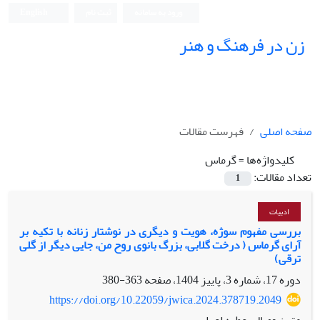
ورود به سامانه
ثبت نام
English
زن در فرهنگ و هنر
صفحه اصلی
فهرست مقالات
کلیدواژه‌ها =
گرماس
تعداد مقالات:
1
ادبیات
بررسی مفهوم سوژه، هویت و دیگری در نوشتار زنانه با تکیه بر
آرای گرماس ( درخت گلابی، بزرگ بانوی روح من، جایی دیگر از گلی
ترقی)
دوره 17، شماره 3، پاییز 1404، صفحه
363-380
https://doi.org/10.22059/jwica.2024.378719.2049