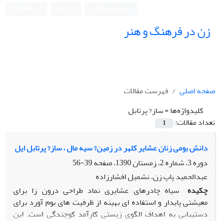
ورود به سامانه
ثبت نام
English
زن در فرهنگ و هنر
صفحه اصلی
فهرست مقالات
کلیدواژه‌ها =
ساز? پرتابل
تعداد مقالات:
1
دانش بومی زنان عشایر کلهر در زمین? سیه مال ، ساز? پرتابل ایل
دوره 3، شماره 2، زمستان 1390، صفحه
39-56
عبدالحمید پاپ زن، نشمیل افشارزاده
چکیده
سیاه چادرهای عشایری نماد طراحی درون زا برای
معیشتی پایدار و استفاده ای بهینه از ظرفیت های بوم آورد برای
دستیبابی به اهداف الگوی زیستی کارآمد کوچندگی است. این