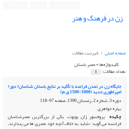
ورود به سامانه
ثبت نام
English
زن در فرهنگ و هنر
صفحه اصلی
فهرست مقالات
کلیدواژه‌ها =
مصر باستان
تعداد مقالات:
1
جایگاه زن در تمدن فراعنه با تأکید بر نتایج باستان شناسان? دور?
امپراطوری جدید (1000-1500 ق.م)
دوره 3، شماره 2، زمستان 1390، صفحه
97-118
بهاره جواهری
چکیده
پروفسور ژان یویوت، یکی از بزرگترین مصرشناسان
فرانسه می گوید: «شاید به خلاف آنچه خود مصری ها می پندارند،