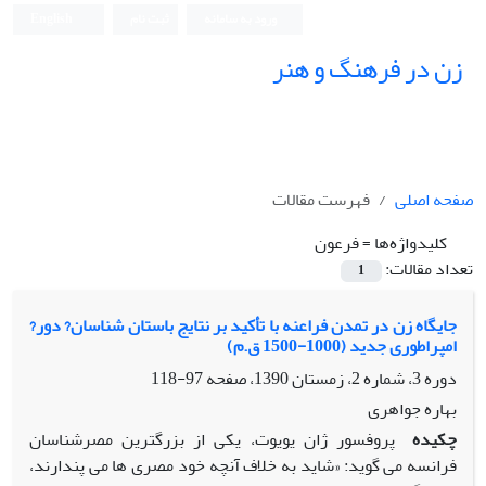
ورود به سامانه
ثبت نام
English
زن در فرهنگ و هنر
صفحه اصلی
فهرست مقالات
کلیدواژه‌ها =
فرعون
تعداد مقالات:
1
جایگاه زن در تمدن فراعنه با تأکید بر نتایج باستان شناسان? دور?
امپراطوری جدید (1000-1500 ق.م)
دوره 3، شماره 2، زمستان 1390، صفحه
97-118
بهاره جواهری
چکیده
پروفسور ژان یویوت، یکی از بزرگترین مصرشناسان
فرانسه می گوید: «شاید به خلاف آنچه خود مصری ها می پندارند،