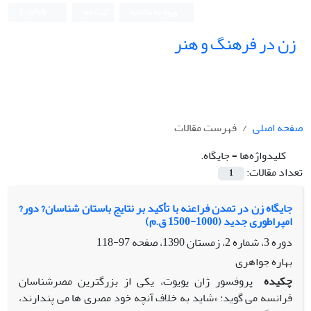
ورود به سامانه
ثبت نام
English
زن در فرهنگ و هنر
صفحه اصلی
فهرست مقالات
کلیدواژه‌ها =
جایگاه.
تعداد مقالات:
1
جایگاه زن در تمدن فراعنه با تأکید بر نتایج باستان شناسان? دور?
امپراطوری جدید (1000-1500 ق.م)
دوره 3، شماره 2، زمستان 1390، صفحه
97-118
بهاره جواهری
چکیده
پروفسور ژان یویوت، یکی از بزرگترین مصرشناسان
فرانسه می گوید: «شاید به خلاف آنچه خود مصری ها می پندارند،