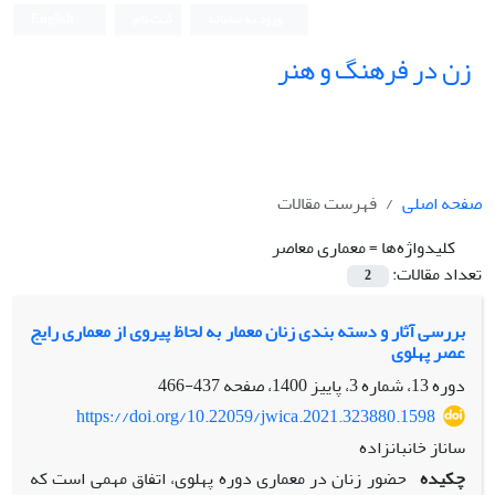
ورود به سامانه
ثبت نام
English
زن در فرهنگ و هنر
صفحه اصلی
فهرست مقالات
کلیدواژه‌ها =
معماری معاصر
تعداد مقالات:
2
بررسی آثار و دسته بندی زنان معمار به لحاظ پیروی از معماری رایج
عصر پهلوی
دوره 13، شماره 3، پاییز 1400، صفحه
437-466
https://doi.org/10.22059/jwica.2021.323880.1598
ساناز خانبانزاده
چکیده
حضور زنان در معماری دوره پهلوی، اتفاق مهمی است که