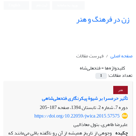
ورود به سامانه
ثبت نام
English
زن در فرهنگ و هنر
صفحه اصلی
فهرست مقالات
کلیدواژه‌ها =
فتحعلی‌شاه
تعداد مقالات:
1
هنر
تأثیر حرمسرا بر شیوة پیکرنگاری فتحعلی‌شاهی
دوره 7، شماره 2، تابستان 1394، صفحه
187-205
https://doi.org/10.22059/jwica.2015.57575
علیرضا طاهری، بتول معاذالهی
چکیده
وجوهی از تاریخ همیشه از آن رو ناگفته باقی می‌مانند که