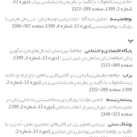
«خانه زینت‌الملوک» با تأکید بر نظریه ریخت‌شناسی پراپ
[دوره 12،
شماره 2، 1399، صفحه 289-322]
بوم‌فمنیسم
تحلیل دیدگاه "نجات زمین توسط زنان" در رمان هرس با
رویکرد بوم‌فمینیستی
[دوره 12، شماره 4، 1399، صفحه 567-586]
پ
پایگاه اقتصادی و اجتماعی
مطالعۀ بین‌نسلی ایدئال‌های فرزندآوری
زنان (مطالعۀ زنان متأهل در شهر تبریز)
[دوره 12، شماره 3، 1399،
صفحه 489-515]
پراپ
مطالعه تطبیقی پیکره زن در کاشی‌کاری بناهای «باغ ارم» و «خانه
زینت‌الملوک» با تأکید بر نظریه ریخت‌شناسی پراپ
[دوره 12، شماره 2،
1399، صفحه 289-322]
پست‏مدرنیسم
الماس مؤنث: رویکردی پسافمنیستی به تجلی زنان در
نقش سیاه در دوران پس از انقلاب اسلامی
[دوره 12، شماره 2، 1399،
صفحه 323-348]
پوشاک سنتی
بررسی تصویر زن در قالی‌های عشایری نقش «نُه‌ زن» با
تأکید بر مؤلفة اجتماعی پوشش زنان عشایری
[دوره 12، شماره 2،