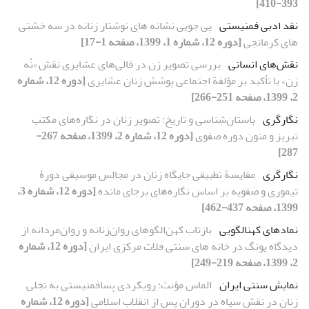
393-410]
نقد ادبی فمنیستی
پی‏ جویی نشانه ‏های نوشتار زنانه در سه‏ خشتی‏
های کرمانجی
[دوره 12، شماره 1، 1399، صفحه 1-17]
نقش‌های انسانی
بررسی تصویر زن در قالی‌های عشایری نقش «نُه‌
زن» با تأکید بر مؤلفة اجتماعی پوشش زنان عشایری
[دوره 12، شماره
2، 1399، صفحه 251-266]
نگارگری
باستان‌شناسی و تاریخ: تصویر زنان در نگاره‌های مکتب
تبریز و متون دوره صفوی
[دوره 12، شماره 2، 1399، صفحه 267-
287]
نگارگری
مقایسۀ تطبیقی جایگاه زنان در مجالس موسیقی دورۀ
تیموری و صفویه بر اساس نگاره‌های برجای مانده
[دوره 12، شماره 3،
1399، صفحه 437-462]
نمادهای کهن‏الگویی
بازتاب کهن‌الگوهای روان‌زنانه و روان‌مردانه از
دیدگاه یونگ در خانه های سنتی فلات مرکزی ایران
[دوره 12، شماره
2، 1399، صفحه 219-249]
نمایش سنتی ایران
الماس مؤنث: رویکردی پسافمنیستی به تجلی
زنان در نقش سیاه در دوران پس از انقلاب اسلامی
[دوره 12، شماره