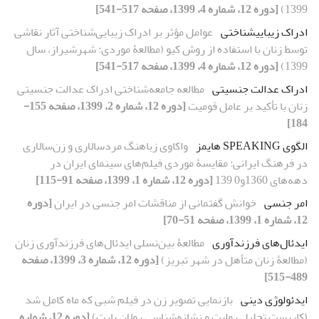
1399)
[دوره 12، شماره 4، 1399، صفحه 517-541]
ادراک‏‏ زیبایی‏‏شناختی
عوامل مؤثر بر ادراک زیبایی‌‌شناختی آثار نقاشی
توسط زنان با استفاده از روش کیو (مطالعۀ موردی: شهرشیراز، سال
1399)
[دوره 12، شماره 4، 1399، صفحه 517-541]
ادراک عدالت جنسیتی
مطالعه جامعه‏‌شناختی ادراک عدالت جنسیتی
زنان با تأکید بر عامل قومیت
[دوره 12، شماره 2، 1399، صفحه 155-
184]
الگوی SPEAKING هایمز
واکاوی زباهنگ مردسالاری و زن‌سالاری
در فرهنگ ایرانی: مقایسۀ موردی فیلم‌های سینمای ایران در
دهه‌های 1360و0 139
[دوره 12، شماره 1، 1399، صفحه 91-115]
امر جنسی
خوانش گفتمانی از مناقشات امر جنسی در ایران
[دوره
12، شماره 1، 1399، صفحه 51-70]
ایدئال‌های فرزندآوری
مطالعۀ بین‌نسلی ایدئال‌های فرزندآوری زنان
(مطالعۀ زنان متأهل در شهر تبریز)
[دوره 12، شماره 3، 1399، صفحه
489-515]
ایدئولوژی دینی
بازنمایی تصویر زن در فیلم شبی که ماه کامل شد
(کاربست تحلیل روایت و نشانه‌شناسی رولان بارت)
[دوره 12، شماره