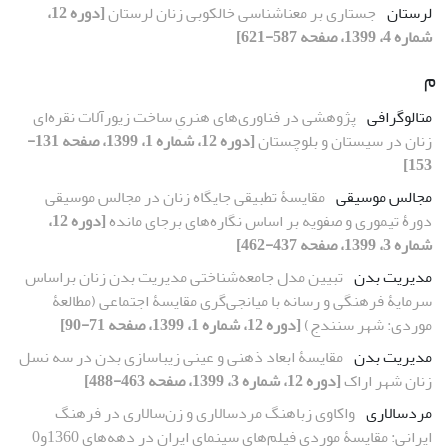
لرستان
جستاری بر معناشناسی خالکوبی زنان لرستان
[دوره 12،
شماره 4، 1399، صفحه 587-621]
م
متالوگرافی
پژوهشی در فناوری‌های‌ هنریِ ساخت زیورآلات نقره‌ای
زنان در سیستان و بلوچستان
[دوره 12، شماره 1، 1399، صفحه 131-
153]
مجالس موسیقی
مقایسۀ تطبیقی جایگاه زنان در مجالس موسیقی
دورۀ تیموری و صفویه بر اساس نگاره‌های برجای مانده
[دوره 12،
شماره 3، 1399، صفحه 437-462]
مدیریت بدن
تبیین مدل جامعه‌شناختی مدیریت بدن زنان براساس
سرمایۀ فرهنگی و رسانه با میانجی‌گری مقایسۀ اجتماعی (مطالعۀ
موردی: شهر سنندج)
[دوره 12، شماره 1، 1399، صفحه 71-90]
مدیریت بدن
مقایسۀ ابعاد ذهنی و عینی زیباسازی بدن در سه نسل
زنان شهر اراک
[دوره 12، شماره 3، 1399، صفحه 463-488]
مردسالاری
واکاوی زباهنگ مردسالاری و زن‌سالاری در فرهنگ
ایرانی: مقایسۀ موردی فیلم‌های سینمای ایران در دهه‌های 1360و0