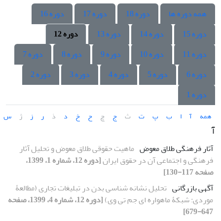
همه دوره ها
دوره 18
دوره 17
دوره 16
دوره 15
دوره 14
دوره 13
دوره 12
دوره 11
دوره 10
دوره 9
دوره 8
دوره 7
دوره 6
دوره 5
دوره 4
دوره 3
دوره 2
دوره 1
همه
آ
ا
ب
پ
ت
ث
ج
چ
ح
خ
د
ذ
ر
ز
ژ
س
آ
آثار فرهنگی طلاق معوض
ماهیت حقوقی طلاق معوض و تحلیل آثار
فرهنگی و اجتماعی آن در حقوق ایران
[دوره 12، شماره 1، 1399،
صفحه 117-130]
آگهی بازرگانی
تحلیل نشانه شناسی بدن در تبلیغات تجاری (مطالعۀ
موردی: شبکۀ ماهواره ای جم تی وی)
[دوره 12، شماره 4، 1399، صفحه
647-679]