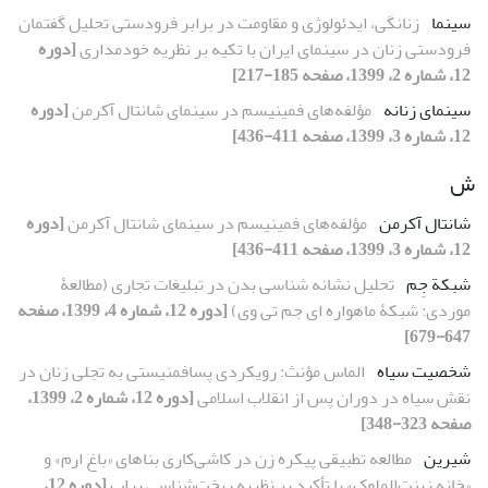
سینما
زنانگی، ایدئولوژی و مقاومت در برابر فرودستی تحلیل گفتمان
فرودستی زنان در سینمای ایران با تکیه بر نظریه خودمداری
[دوره
12، شماره 2، 1399، صفحه 185-217]
سینمای زنانه
مؤلفه‌های فمینیسم در سینمای شانتال آکرمن
[دوره
12، شماره 3، 1399، صفحه 411-436]
ش
شانتال آکرمن
مؤلفه‌های فمینیسم در سینمای شانتال آکرمن
[دوره
12، شماره 3، 1399، صفحه 411-436]
شبکة جِم
تحلیل نشانه شناسی بدن در تبلیغات تجاری (مطالعۀ
موردی: شبکۀ ماهواره ای جم تی وی)
[دوره 12، شماره 4، 1399، صفحه
647-679]
شخصیت سیاه
الماس مؤنث: رویکردی پسافمنیستی به تجلی زنان در
نقش سیاه در دوران پس از انقلاب اسلامی
[دوره 12، شماره 2، 1399،
صفحه 323-348]
شیرین
مطالعه تطبیقی پیکره زن در کاشی‌کاری بناهای «باغ ارم» و
«خانه زینت‌الملوک» با تأکید بر نظریه ریخت‌شناسی پراپ
[دوره 12،