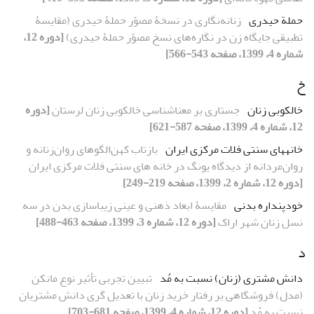
حملة حیدری
زنانه‌نگاری در نسخۀ مصوّر حملۀ حیدری (مقایسۀ
تطبیقی جایگاه زن در نگاره‌های نسخ مصوّر حملۀ حیدری)
[دوره 12،
شماره 4، 1399، صفحه 543-566]
خ
خالکوبی زنان
جستاری بر معناشناسی خالکوبی زنان لرستان
[دوره
12، شماره 4، 1399، صفحه 587-621]
خانه‏های سنتی فلات مرکزی ایران
بازتاب کهن‌الگوهای روان‌زنانه و
روان‌مردانه از دیدگاه یونگ در خانه های سنتی فلات مرکزی ایران
[دوره 12، شماره 2، 1399، صفحه 219-249]
خودپنداره بدنی
مقایسۀ ابعاد ذهنی و عینی زیباسازی بدن در سه
نسل زنان شهر اراک
[دوره 12، شماره 3، 1399، صفحه 463-488]
د
دانش مشتری (زنان) نسبت به مُد
تبیین تجربی تأثیر نوع مانکن
(مدل) فروشگاهی بر رفتار خرید زنان با تعدیل‏ گری دانش مشتریان
نسبت به مُد
[دوره 12، شماره 4، 1399، صفحه 681-703]