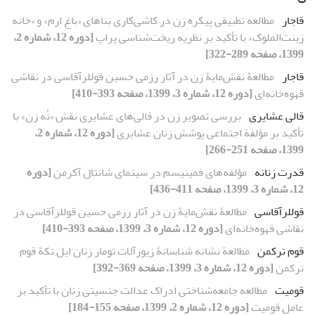
قاجار
مطالعه تطبیقی پیکره زن در کاشی‌کاری بناهای «باغ ارم» و «خانه
زینت‌الملوک» با تأکید بر نظریه ریخت‌شناسی پراپ
[دوره 12، شماره 2،
1399، صفحه 289-322]
قاجار
مطالعۀ نقش‌مایۀ زن در آثار رزمی حسین قوللرآقاسی در نقاشی
قهوه‌خانه‌ای
[دوره 12، شماره 3، 1399، صفحه 393-410]
قالی عشایری
بررسی تصویر زن در قالی‌های عشایری نقش «نُه‌ زن» با
تأکید بر مؤلفة اجتماعی پوشش زنان عشایری
[دوره 12، شماره 2،
1399، صفحه 251-266]
قدرت زنانه
مؤلفه‌های فمینیسم در سینمای شانتال آکرمن
[دوره
12، شماره 3، 1399، صفحه 411-436]
قوللرآقاسی
مطالعۀ نقش‌مایۀ زن در آثار رزمی حسین قوللرآقاسی در
نقاشی قهوه‌خانه‌ای
[دوره 12، شماره 3، 1399، صفحه 393-410]
قوم ترکمن
مطالعة نشانه‏ شناسانۀ زیورآلات تومار زنان ایل تکۀ قوم
ترکمن
[دوره 12، شماره 3، 1399، صفحه 369-392]
قومیت
مطالعه جامعه‏‌شناختی ادراک عدالت جنسیتی زنان با تأکید بر
عامل قومیت
[دوره 12، شماره 2، 1399، صفحه 155-184]