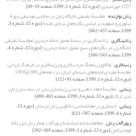
1357 خورشیدی)
[دوره 12، شماره 1، 1399، صفحه 19-49]
زنان نوازنده
مقایسۀ تطبیقی جایگاه زنان در مجالس موسیقی دورۀ
تیموری و صفویه بر اساس نگاره‌های برجای مانده
[دوره 12، شماره 3،
1399، صفحه 437-462]
زنانه‏نگاری
زنانه‌نگاری در نسخۀ مصوّر حملۀ حیدری (مقایسۀ تطبیقی
جایگاه زن در نگاره‌های نسخ مصوّر حملۀ حیدری)
[دوره 12، شماره 4،
1399، صفحه 543-566]
زن‏سالاری
واکاوی زباهنگ مردسالاری و زن‌سالاری در فرهنگ ایرانی:
مقایسۀ موردی فیلم‌های سینمای ایران در دهه‌های 1360و0 139
[دوره 12، شماره 1، 1399، صفحه 91-115]
زیبایی
مقایسۀ ابعاد ذهنی و عینی زیباسازی بدن در سه نسل زنان
شهر اراک
[دوره 12، شماره 3، 1399، صفحه 463-488]
زیبایی
جستاری بر معناشناسی خالکوبی زنان لرستان
[دوره 12،
شماره 4، 1399، صفحه 587-621]
زیورآلات زنان
مطالعة نشانه‏ شناسانۀ زیورآلات تومار زنان ایل تکۀ
قوم ترکمن
[دوره 12، شماره 3، 1399، صفحه 369-392]