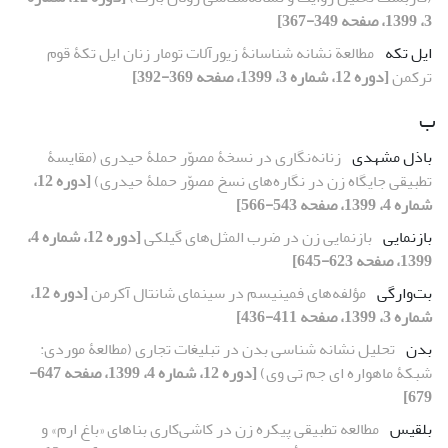
3، 1399، صفحه 349-367]
ایل تکه
مطالعة نشانه‏ شناسانۀ زیورآلات تومار زنان ایل تکۀ قوم
ترکمن
[دوره 12، شماره 3، 1399، صفحه 369-392]
ب
باذل مشهدی
زنانه‌نگاری در نسخۀ مصوّر حملۀ حیدری (مقایسۀ
تطبیقی جایگاه زن در نگاره‌های نسخ مصوّر حملۀ حیدری)
[دوره 12،
شماره 4، 1399، صفحه 543-566]
بازنمایی
بازنمایی زن در ضرب المثل‌های گیلکی
[دوره 12، شماره 4،
1399، صفحه 623-645]
بت‌وارگی
مؤلفه‌های فمینیسم در سینمای شانتال آکرمن
[دوره 12،
شماره 3، 1399، صفحه 411-436]
بدن
تحلیل نشانه شناسی بدن در تبلیغات تجاری (مطالعۀ موردی:
شبکۀ ماهواره ای جم تی وی)
[دوره 12، شماره 4، 1399، صفحه 647-
679]
بلقیس
مطالعه تطبیقی پیکره زن در کاشی‌کاری بناهای «باغ ارم» و