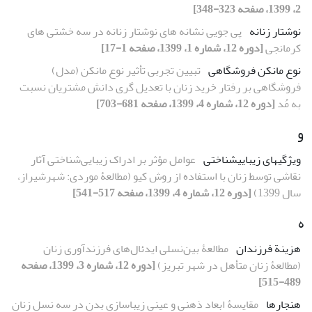
2، 1399، صفحه 323-348]
نوشتار زنانه
پی‏ جویی نشانه ‏های نوشتار زنانه در سه‏ خشتی‏ های
کرمانجی
[دوره 12، شماره 1، 1399، صفحه 1-17]
نوع مانکن فروشگاهی
تبیین تجربی تأثیر نوع مانکن (مدل)
فروشگاهی بر رفتار خرید زنان با تعدیل‏ گری دانش مشتریان نسبت
به مُد
[دوره 12، شماره 4، 1399، صفحه 681-703]
و
ویژگی‏‏های زیبایی‏‏شناختی
عوامل مؤثر بر ادراک زیبایی‌‌شناختی آثار
نقاشی توسط زنان با استفاده از روش کیو (مطالعۀ موردی: شهرشیراز،
سال 1399)
[دوره 12، شماره 4، 1399، صفحه 517-541]
ه
هزینة فرزندان
مطالعۀ بین‌نسلی ایدئال‌های فرزندآوری زنان
(مطالعۀ زنان متأهل در شهر تبریز)
[دوره 12، شماره 3، 1399، صفحه
489-515]
هنجارها
مقایسۀ ابعاد ذهنی و عینی زیباسازی بدن در سه نسل زنان