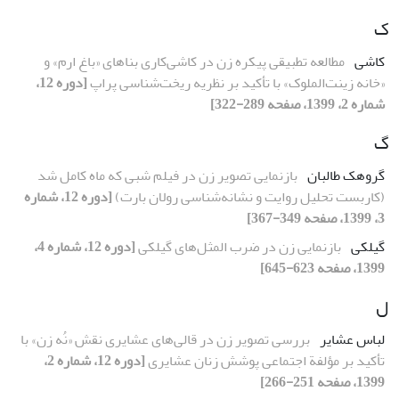
ک
کاشی
مطالعه تطبیقی پیکره زن در کاشی‌کاری بناهای «باغ ارم» و
«خانه زینت‌الملوک» با تأکید بر نظریه ریخت‌شناسی پراپ
[دوره 12،
شماره 2، 1399، صفحه 289-322]
گ
گروهک طالبان
بازنمایی تصویر زن در فیلم شبی که ماه کامل شد
(کاربست تحلیل روایت و نشانه‌شناسی رولان بارت)
[دوره 12، شماره
3، 1399، صفحه 349-367]
گیلکی
بازنمایی زن در ضرب المثل‌های گیلکی
[دوره 12، شماره 4،
1399، صفحه 623-645]
ل
لباس عشایر
بررسی تصویر زن در قالی‌های عشایری نقش «نُه‌ زن» با
تأکید بر مؤلفة اجتماعی پوشش زنان عشایری
[دوره 12، شماره 2،
1399، صفحه 251-266]