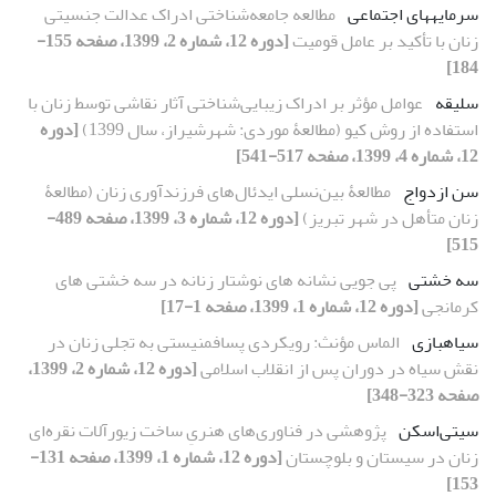
سرمایه‏های اجتماعی
مطالعه جامعه‏‌شناختی ادراک عدالت جنسیتی
زنان با تأکید بر عامل قومیت
[دوره 12، شماره 2، 1399، صفحه 155-
184]
سلیقه
عوامل مؤثر بر ادراک زیبایی‌‌شناختی آثار نقاشی توسط زنان با
استفاده از روش کیو (مطالعۀ موردی: شهرشیراز، سال 1399)
[دوره
12، شماره 4، 1399، صفحه 517-541]
سن ازدواج
مطالعۀ بین‌نسلی ایدئال‌های فرزندآوری زنان (مطالعۀ
زنان متأهل در شهر تبریز)
[دوره 12، شماره 3، 1399، صفحه 489-
515]
سه ‏خشتی
پی‏ جویی نشانه ‏های نوشتار زنانه در سه‏ خشتی‏ های
کرمانجی
[دوره 12، شماره 1، 1399، صفحه 1-17]
سیاه‏بازی
الماس مؤنث: رویکردی پسافمنیستی به تجلی زنان در
نقش سیاه در دوران پس از انقلاب اسلامی
[دوره 12، شماره 2، 1399،
صفحه 323-348]
سی‏تی‌اسکن
پژوهشی در فناوری‌های‌ هنریِ ساخت زیورآلات نقره‌ای
زنان در سیستان و بلوچستان
[دوره 12، شماره 1، 1399، صفحه 131-
153]