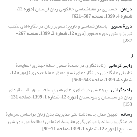
درمان
جستاری بر معناشناسی خالکوبی زنان لرستان
[دوره 12،
شماره 4، 1399، صفحه 587-621]
دورة صفوی
باستان‌شناسی و تاریخ: تصویر زنان در نگاره‌های مکتب
تبریز و متون دوره صفوی
[دوره 12، شماره 2، 1399، صفحه 267-
287]
ر
راجی کرمانی
زنانه‌نگاری در نسخۀ مصوّر حملۀ حیدری (مقایسۀ
تطبیقی جایگاه زن در نگاره‌های نسخ مصوّر حملۀ حیدری)
[دوره 12،
شماره 4، 1399، صفحه 543-566]
رادیوگرافی
پژوهشی در فناوری‌های‌ هنریِ ساخت زیورآلات نقره‌ای
زنان در سیستان و بلوچستان
[دوره 12، شماره 1، 1399، صفحه 131-
153]
رسانه
تبیین مدل جامعه‌شناختی مدیریت بدن زنان براساس سرمایۀ
فرهنگی و رسانه با میانجی‌گری مقایسۀ اجتماعی (مطالعۀ موردی: شهر
سنندج)
[دوره 12، شماره 1، 1399، صفحه 71-90]