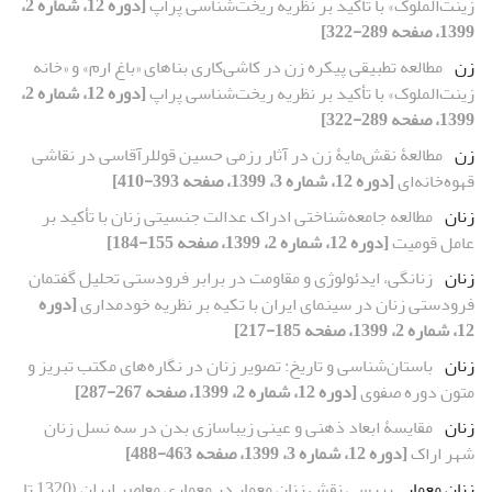
زینت‌الملوک» با تأکید بر نظریه ریخت‌شناسی پراپ
[دوره 12، شماره 2،
1399، صفحه 289-322]
زن
مطالعه تطبیقی پیکره زن در کاشی‌کاری بناهای «باغ ارم» و «خانه
زینت‌الملوک» با تأکید بر نظریه ریخت‌شناسی پراپ
[دوره 12، شماره 2،
1399، صفحه 289-322]
زن
مطالعۀ نقش‌مایۀ زن در آثار رزمی حسین قوللرآقاسی در نقاشی
قهوه‌خانه‌ای
[دوره 12، شماره 3، 1399، صفحه 393-410]
زنان
مطالعه جامعه‏‌شناختی ادراک عدالت جنسیتی زنان با تأکید بر
عامل قومیت
[دوره 12، شماره 2، 1399، صفحه 155-184]
زنان
زنانگی، ایدئولوژی و مقاومت در برابر فرودستی تحلیل گفتمان
فرودستی زنان در سینمای ایران با تکیه بر نظریه خودمداری
[دوره
12، شماره 2، 1399، صفحه 185-217]
زنان
باستان‌شناسی و تاریخ: تصویر زنان در نگاره‌های مکتب تبریز و
متون دوره صفوی
[دوره 12، شماره 2، 1399، صفحه 267-287]
زنان
مقایسۀ ابعاد ذهنی و عینی زیباسازی بدن در سه نسل زنان
شهر اراک
[دوره 12، شماره 3، 1399، صفحه 463-488]
زنان معمار
بررسی نقش زنان معمار در معماری معاصر ایران (1320 تا