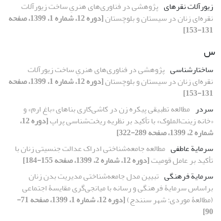
زیورآلات نقره‏ای
پژوهشی در فناوری‌های‌ هنریِ ساخت زیورآلات
نقره‌ای زنان در سیستان و بلوچستان
[دوره 12، شماره 1، 1399، صفحه
131-153]
س
ساختارشناسی
پژوهشی در فناوری‌های‌ هنریِ ساخت زیورآلات
نقره‌ای زنان در سیستان و بلوچستان
[دوره 12، شماره 1، 1399، صفحه
131-153]
سردر
مطالعه تطبیقی پیکره زن در کاشی‌کاری بناهای «باغ ارم» و
«خانه زینت‌الملوک» با تأکید بر نظریه ریخت‌شناسی پراپ
[دوره 12،
شماره 2، 1399، صفحه 289-322]
سرمایة عاطفی
مطالعه جامعه‏‌شناختی ادراک عدالت جنسیتی زنان با
تأکید بر عامل قومیت
[دوره 12، شماره 2، 1399، صفحه 155-184]
سرمایة فرهنگی
تبیین مدل جامعه‌شناختی مدیریت بدن زنان
براساس سرمایۀ فرهنگی و رسانه با میانجی‌گری مقایسۀ اجتماعی
(مطالعۀ موردی: شهر سنندج)
[دوره 12، شماره 1، 1399، صفحه 71-
90]