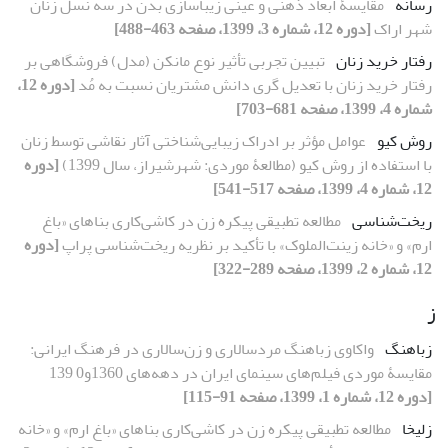
رسانه
مقایسۀ ابعاد ذهنی و عینی زیباسازی بدن در سه نسل زنان
شهر اراک
[دوره 12، شماره 3، 1399، صفحه 463-488]
رفتار خرید زنان
تبیین تجربی تأثیر نوع مانکن (مدل) فروشگاهی بر
رفتار خرید زنان با تعدیل‏ گری دانش مشتریان نسبت به مُد
[دوره 12،
شماره 4، 1399، صفحه 681-703]
روش کیو
عوامل مؤثر بر ادراک زیبایی‌‌شناختی آثار نقاشی توسط زنان
با استفاده از روش کیو (مطالعۀ موردی: شهرشیراز، سال 1399)
[دوره
12، شماره 4، 1399، صفحه 517-541]
ریخت‌شناسی
مطالعه تطبیقی پیکره زن در کاشی‌کاری بناهای «باغ
ارم» و «خانه زینت‌الملوک» با تأکید بر نظریه ریخت‌شناسی پراپ
[دوره
12، شماره 2، 1399، صفحه 289-322]
ز
زباهنگ
واکاوی زباهنگ مردسالاری و زن‌سالاری در فرهنگ ایرانی:
مقایسۀ موردی فیلم‌های سینمای ایران در دهه‌های 1360و0 139
[دوره 12، شماره 1، 1399، صفحه 91-115]
زلیخا
مطالعه تطبیقی پیکره زن در کاشی‌کاری بناهای «باغ ارم» و «خانه