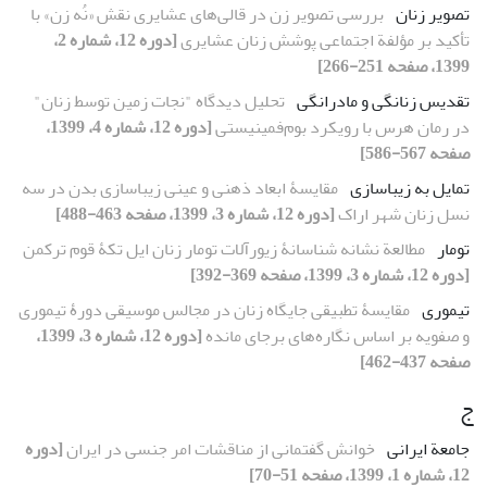
تصویر زنان
بررسی تصویر زن در قالی‌های عشایری نقش «نُه‌ زن» با
تأکید بر مؤلفة اجتماعی پوشش زنان عشایری
[دوره 12، شماره 2،
1399، صفحه 251-266]
تقدیس زنانگی و مادرانگی
تحلیل دیدگاه "نجات زمین توسط زنان"
در رمان هرس با رویکرد بوم‌فمینیستی
[دوره 12، شماره 4، 1399،
صفحه 567-586]
تمایل به زیباسازی
مقایسۀ ابعاد ذهنی و عینی زیباسازی بدن در سه
نسل زنان شهر اراک
[دوره 12، شماره 3، 1399، صفحه 463-488]
تومار
مطالعة نشانه‏ شناسانۀ زیورآلات تومار زنان ایل تکۀ قوم ترکمن
[دوره 12، شماره 3، 1399، صفحه 369-392]
تیموری
مقایسۀ تطبیقی جایگاه زنان در مجالس موسیقی دورۀ تیموری
و صفویه بر اساس نگاره‌های برجای مانده
[دوره 12، شماره 3، 1399،
صفحه 437-462]
ج
جامعة ایرانی
خوانش گفتمانی از مناقشات امر جنسی در ایران
[دوره
12، شماره 1، 1399، صفحه 51-70]