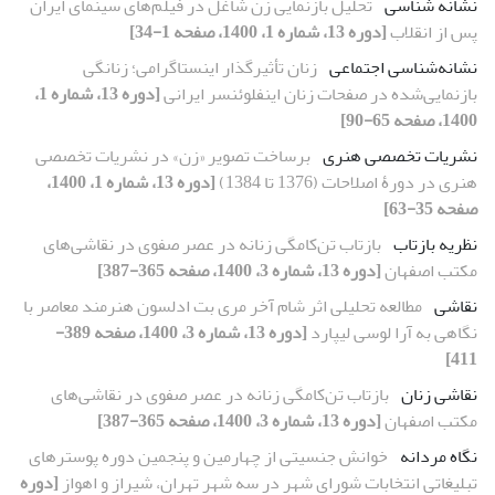
نشانه‏ شناسی
تحلیل بازنمایی زن شاغل در فیلم‌های سینمای ایران
پس از انقلاب
[دوره 13، شماره 1، 1400، صفحه 1-34]
نشانه‌شناسی اجتماعی
زنان تأثیرگذار اینستاگرامی؛ زنانگی
بازنمایی‌شده در صفحات زنان اینفلوئنسر ایرانی
[دوره 13، شماره 1،
1400، صفحه 65-90]
نشریات تخصصی هنری
برساخت تصویر «زن» در نشریات تخصصی
هنری در دورۀ اصلاحات (1376 تا 1384)
[دوره 13، شماره 1، 1400،
صفحه 35-63]
نظریه بازتاب
بازتاب تن‌کامگی زنانه در عصر صفوی در نقاشی‌های
مکتب اصفهان
[دوره 13، شماره 3، 1400، صفحه 365-387]
نقاشی
مطالعه تحلیلی اثر شام آخر مری بت ادلسون هنرمند معاصر با
نگاهی به آرا لوسی لیپارد
[دوره 13، شماره 3، 1400، صفحه 389-
411]
نقاشی زنان
بازتاب تن‌کامگی زنانه در عصر صفوی در نقاشی‌های
مکتب اصفهان
[دوره 13، شماره 3، 1400، صفحه 365-387]
نگاه مردانه
خوانش جنسیتی از چهارمین و پنجمین دوره پوسترهای
تبلیغاتی انتخابات شورای شهر در سه شهر تهران، شیراز و اهواز
[دوره