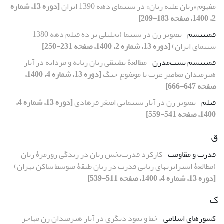
مفهوم «زنان علیه زنان» در سینمای دهة 1390 ایران
[دوره 13، شماره
2، 1400، صفحه 183-209]
فمینیسم
تصویر زن در سینما (تحلیلی بر ده فیلم دهة 1380
سینمای ایران)
[دوره 13، شماره 2، 1400، صفحه 231-250]
فمینیسم پست‌‌مدرن
مطالعۀ تطبیقی زبان زنانه و مردانه در آثار
هنرمندان معاصر عرب با موضوع جنگ
[دوره 13، شماره 4، 1400،
صفحه 647-666]
فیلم
تصویر زن در آثار سینمایی اصغر فرهادی
[دوره 13، شماره 4،
1400، صفحه 541-559]
ق
قدرت و مقاومت
کارکرد قدرت‌بخش زبان در زندگی روزمرۀ زنان
(مطالعۀ استراتژی‏های زبانی قدرت در زنان طبقۀ متوسط ساکن تهران)
[دوره 13، شماره 4، 1400، صفحه 511-539]
ک
کشورهای اسلامی
خط و نمود دیگری در آثار هنرمندان زن مهاجر