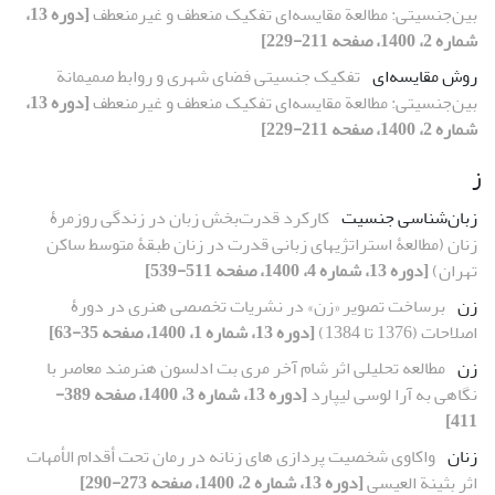
بین‌جنسیتی: مطالعة مقایسه‌ای تفکیک منعطف و غیرمنعطف
[دوره 13،
شماره 2، 1400، صفحه 211-229]
روش مقایسه‌ای
تفکیک جنسیتی فضای شهری و روابط صمیمانة
بین‌جنسیتی: مطالعة مقایسه‌ای تفکیک منعطف و غیرمنعطف
[دوره 13،
شماره 2، 1400، صفحه 211-229]
ز
زبان‌شناسی جنسیت
کارکرد قدرت‌بخش زبان در زندگی روزمرۀ
زنان (مطالعۀ استراتژی‏های زبانی قدرت در زنان طبقۀ متوسط ساکن
تهران)
[دوره 13، شماره 4، 1400، صفحه 511-539]
زن
برساخت تصویر «زن» در نشریات تخصصی هنری در دورۀ
اصلاحات (1376 تا 1384)
[دوره 13، شماره 1، 1400، صفحه 35-63]
زن
مطالعه تحلیلی اثر شام آخر مری بت ادلسون هنرمند معاصر با
نگاهی به آرا لوسی لیپارد
[دوره 13، شماره 3، 1400، صفحه 389-
411]
زنان
واکاوی شخصیت‏ پردازی‏ های زنانه در رمان تحت أقدام الأمهات
اثر بثینة ‌العیسی
[دوره 13، شماره 2، 1400، صفحه 273-290]