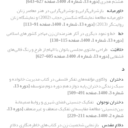
هشتم هجری
[دوره 13، شماره 4، 1400، صفحه 627-643]
خاورمیانه
بازشرقی‌گرایی و نوشرقی‌گرایی در هنر معاصر زنان
خاورمیانه مطالعة نمایشگاه شکستن حجاب (2002) و نمایشگاه زنان
روایت‌گر (2013)
[دوره 13، شماره 1، 1400، صفحه 91-113]
خط
خط و نمود دیگری در آثار هنرمندان زن مهاجر کشورهای اسلامی
[دوره 13، شماره 1، 1400، صفحه 115-138]
خلاقیّت
طراحی مانتوی مجلسی بانوان با الهام از طرح و رنگ قالی‌های
قشقایی
[دوره 13، شماره 4، 1400، صفحه 605-627]
د
دختران
واکاوی مؤلفه‌های تفکر فلسفی در کتاب مدیریت خانواده و
سبک زندگی دختران پایه دوازدهم دوره دوم متوسطه
[دوره 13،
شماره 3، 1400، صفحه 491-509]
دختران نوجوان
تفکیک جنسیتی فضای شهری و روابط صمیمانة
بین‌جنسیتی: مطالعة مقایسه‌ای تفکیک منعطف و غیرمنعطف
[دوره 13،
شماره 2، 1400، صفحه 211-229]
دفاع مقدس
بازنمایی شخصیت زن در کتاب‌های خاطره‌نگاری دفاع