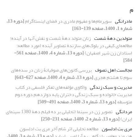
م
مادرانگی
سوپرمام‌ها و مفهوم مادری در فضای اینستاگرام
[دوره 13،
شماره 1، 1400، صفحه 139-163]
متولدین دهۀ شصت
زنان متولد دهۀ شصت و نقش آنها در آینده؛
مطالعه‌ای کیفی در بلوک‌های سازندة تصاویر آینده (مورد مطالعه:
استادان زن شهر اصفهان)
[دوره 13، شماره 4، 1400، صفحه 561-
584]
مجالست اهل تصوف
بررسی کانون‌‌های صوفیانۀ زنان در سده‌‌های
سوم تا هشتم هجری
[دوره 13، شماره 4، 1400، صفحه 627-643]
مدیریت و سبک زندگی
واکاوی مؤلفه‌های تفکر فلسفی در کتاب
مدیریت خانواده و سبک زندگی دختران پایه دوازدهم دوره دوم
متوسطه
[دوره 13، شماره 3، 1400، صفحه 491-509]
مردانگی
تصویر زن در سینما (تحلیلی بر ده فیلم دهة 1380 سینمای
ایران)
[دوره 13، شماره 2، 1400، صفحه 231-250]
مری بت ادلسون
مطالعه تحلیلی اثر شام آخر مری بت ادلسون
هنرمند معاصر با نگاهی به آرا لوسی لیپارد
[دوره 13، شماره 3، 1400،