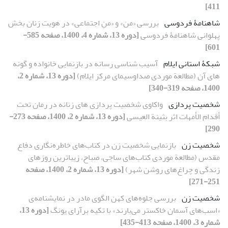
411]
شاهنامۀ فردوسی
بررسی «من» و «منِ اجتماعی» در هویت زنان بخش
پهلوانی شاهنامۀ فردوسی
[دوره 13، شماره 4، 1400، صفحه 585-
601]
شبکۀ استانی ایلام
آسیب‏ شناسی رسانه در بازنمایی خانواده و گونه
‏های آن (مطالعة موردی صداوسیمای مرکز ایلام)
[دوره 13، شماره 2،
1400، صفحه 319-340]
شخصیت ‏پردازی
واکاوی شخصیت‏ پردازی‏ های زنانه در رمان تحت
أقدام الأمهات اثر بثینة ‌العیسی
[دوره 13، شماره 2، 1400، صفحه 273-
290]
شخصیت زن
بازنمایی شخصیت زن در کتاب‌های خاطره‌نگاری دفاع
‌مقدس (مطالعة موردی کتاب‌های ساجی، صباح، زیباترین روزهای
زندگی و چراغ‌های روشن شهر)
[دوره 13، شماره 2، 1400، صفحه
251-271]
شخصیت زن
بررسی جلوه‌های کهن الگوی مادر در نمایشنامه‌ی
«اسب‌های آسمان خاکستر می‌بارند» با تکیه برآرای یونگ
[دوره 13،
شماره 3، 1400، صفحه 413-435]