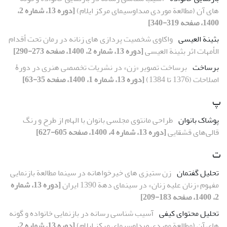
‏های آن (مطالعة موردی صداوسیمای مرکز ایلام)
[دوره 13، شماره 2،
1400، صفحه 319-340]
بثینة العیسی
واکاوی شخصیت‏ پردازی‏ های زنانه در رمان تحت أقدام
الأمهات اثر بثینة ‌العیسی
[دوره 13، شماره 2، 1400، صفحه 273-290]
برساخت
برساخت تصویر «زن» در نشریات تخصصی هنری در دورۀ
اصلاحات (1376 تا 1384)
[دوره 13، شماره 1، 1400، صفحه 35-63]
پ
پوشاک بانوان
طراحی مانتوی مجلسی بانوان با الهام از طرح و رنگ
قالی‌های قشقایی
[دوره 13، شماره 4، 1400، صفحه 605-627]
ت
تحلیل گفتمان
زن‏ ستیزی‏ های خیرخواهانه در سینما مطالعة بازنمایی
مفهوم «زنان علیه زنان» در سینمای دهة 1390 ایران
[دوره 13، شماره
2، 1400، صفحه 183-209]
تحلیل محتوای کیفی
آسیب‏ شناسی رسانه در بازنمایی خانواده و گونه
‏های آن (مطالعة موردی صداوسیمای مرکز ایلام)
[دوره 13، شماره 2،