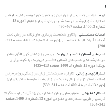
ا
ابژه
خوانش جنسیتی از چهارمین و پنجمین دوره پوسترهای تبلیغاتی
انتخابات شورای شهر در سه شهر تهران، شیراز و اهواز
[دوره 13،
شماره 3، 1400، صفحه 467-490]
ادبیات فمینیستی
واکاوی شخصیت‏ پردازی‏ های زنانه در رمان تحت
أقدام الأمهات اثر بثینة ‌العیسی
[دوره 13، شماره 2، 1400، صفحه 273-
290]
اسب‌های آسمان خاکستر می‌بارند
بررسی جلوه‌های کهن الگوی مادر
در نمایشنامه‌ی «اسب‌های آسمان خاکستر می‌بارند» با تکیه برآرای
یونگ
[دوره 13، شماره 3، 1400، صفحه 413-435]
استراتژی‌های زبانی
کارکرد قدرت‌بخش زبان در زندگی روزمرۀ زنان
(مطالعۀ استراتژی‏های زبانی قدرت در زنان طبقۀ متوسط ساکن تهران)
[دوره 13، شماره 4، 1400، صفحه 511-539]
استعاره مفهومی
تصویرسازی زنان عامه از «زن بودگی» در اینستاگرام
فارسی از طریق استعاره‌های مفهومی
[دوره 13، شماره 3، 1400، صفحه
341-364]