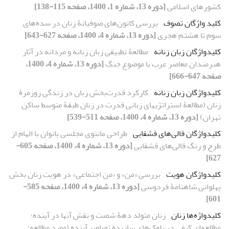
کشورهای اسلامی
[دوره 13، شماره 1، 1400، صفحه 115-138]
کلید واژگان تصوف
بررسی کانون‌‌های صوفیانۀ زنان در سده‌‌های
سوم تا هشتم هجری
[دوره 13، شماره 4، 1400، صفحه 627-643]
کلیدواژگان زبان ‌‌زنانه
مطالعۀ تطبیقی زبان زنانه و مردانه در آثار
هنرمندان معاصر عرب با موضوع جنگ
[دوره 13، شماره 4، 1400،
صفحه 647-666]
کلیدواژگان زبان زنانه
کارکرد قدرت‌بخش زبان در زندگی روزمرۀ
زنان (مطالعۀ استراتژی‏های زبانی قدرت در زنان طبقۀ متوسط ساکن
تهران)
[دوره 13، شماره 4، 1400، صفحه 511-539]
کلیدواژگان قالی‌‌های قشقایی
طراحی مانتوی مجلسی بانوان با الهام از
طرح و رنگ قالی‌های قشقایی
[دوره 13، شماره 4، 1400، صفحه 605-
627]
کلیدواژگان هویت
بررسی «من» و «منِ اجتماعی» در هویت زنان بخش
پهلوانی شاهنامۀ فردوسی
[دوره 13، شماره 4، 1400، صفحه 585-
601]
کلیدواژه‌ها زنان
زنان متولد دهۀ شصت و نقش آنها در آینده؛
مطالعه‌ای کیفی در بلوک‌های سازندة تصاویر آینده (مورد مطالعه: