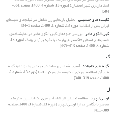
استادان زن شهر اصفهان)
[دوره 13، شماره 4، 1400، صفحه 561-
584]
کلیشه ‏های جنسیتی
تحلیل بازنمایی زن شاغل در فیلم‌های سینمای
ایران پس از انقلاب
[دوره 13، شماره 1، 1400، صفحه 1-34]
کهن الگوی مادر
بررسی جلوه‌های کهن الگوی مادر در نمایشنامه‌ی
«اسب‌های آسمان خاکستر می‌بارند» با تکیه برآرای یونگ
[دوره 13،
شماره 3، 1400، صفحه 413-435]
گ
گونه ‏های خانواده
آسیب‏ شناسی رسانه در بازنمایی خانواده و گونه
‏های آن (مطالعة موردی صداوسیمای مرکز ایلام)
[دوره 13، شماره 2،
1400، صفحه 319-340]
ل
لوسی لیپارد
مطالعه تحلیلی اثر شام آخر مری بت ادلسون هنرمند
معاصر با نگاهی به آرا لوسی لیپارد
[دوره 13، شماره 3، 1400، صفحه
389-411]