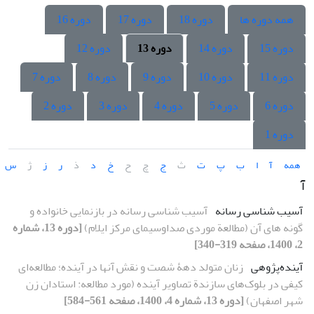
همه دوره ها
دوره 18
دوره 17
دوره 16
دوره 15
دوره 14
دوره 13
دوره 12
دوره 11
دوره 10
دوره 9
دوره 8
دوره 7
دوره 6
دوره 5
دوره 4
دوره 3
دوره 2
دوره 1
همه
آ
ا
ب
پ
ت
ث
ج
چ
ح
خ
د
ذ
ر
ز
ژ
س
آ
آسیب‏ شناسی رسانه
آسیب‏ شناسی رسانه در بازنمایی خانواده و
گونه ‏های آن (مطالعة موردی صداوسیمای مرکز ایلام)
[دوره 13، شماره
2، 1400، صفحه 319-340]
آینده‌پژوهی
زنان متولد دهۀ شصت و نقش آنها در آینده؛ مطالعه‌ای
کیفی در بلوک‌های سازندة تصاویر آینده (مورد مطالعه: استادان زن
شهر اصفهان)
[دوره 13، شماره 4، 1400، صفحه 561-584]