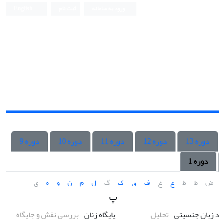
ورود به سامانه
ثبت نام
English
دوره 13
دوره 12
دوره 11
دوره 10
دوره 9
دوره 1
ض
ط
ظ
ع
غ
ف
ق
ک
گ
ل
م
ن
و
ه
ی
پ
د زبان جنسیتی
تحلیل
پایگاه زنان
بررسی نقش و جایگاه