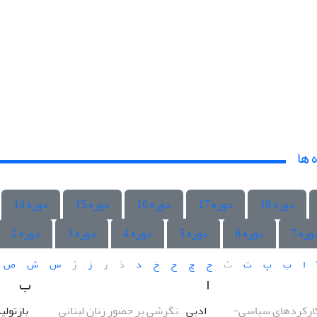
 ها
دوره 18
دوره 17
دوره 16
دوره 15
دوره 14
وره 7
دوره 6
دوره 5
دوره 4
دوره 3
دوره 2
ا
ب
پ
ت
ث
ج
چ
ح
خ
د
ذ
ر
ز
ژ
س
ش
ص
ا
ب
ارکردهای سیاسی-
ادبی
نگرشی بر حضور زنان لبنانی
بازتولی