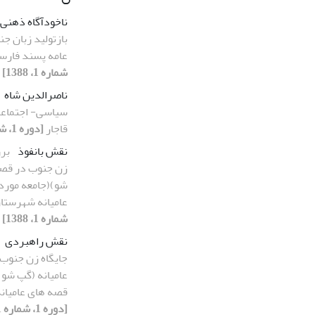
ناخودآگاه ذهنی
بازتولید زبان ج
عامه پسند فارس
شماره 1، 1388]
ناصرالدین شاه
سیاسی- اجتماعی
قاجار
[دوره 1، شماره 2، 1388]
نقش بانفوذ
بر
زن جنوب در قصه
شو)(جامعه مورد 
عامیانه شهرستان
شماره 1، 1388]
نقش راهبردی
جایگاه زن جنوب
عامیانه (گپ شو)
قصه های عامیان
[دوره 1، شماره 1، 1388]