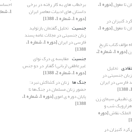
ان تا مغول
[دوره 1،
برخطاب های به کار رفته در برخی
احساسا
داستان های ادبیات معاصر ایران
1، شماره 2، 1388]
[دوره 1، شماره 1، 1388]
کرد کنیزان در
ان تا مغول
[دوره 1،
جنسیت
تحلیل گفتمان بازتولید
زبان جنسیتی در مجلات عامه پسند
فارسی در ایران
[دوره 1، شماره 1،
ه مؤلف کتاب تاریخ
1388]
زن
[دوره 1، شماره 2،
جنسیت
مقایسه ی درک نوای
غیرعاطفی (زبانی) گفتار در دو جنس
تقادی
تحلیل
[دوره 1، شماره 2، 1388]
 زبان جنسیتی در
 فارسی در ایران
جنگ ها
زنان در کشاکش نبرد:
حضور زنان مسلمان در جنگ‌ها تا
پایان دوره ی اموی
[دوره 1، شماره 1،
ی تطبیقی سیمای زن
1388]
هزارویک شب و
 الملک نقاش
[دوره
رکرد کنیزان در