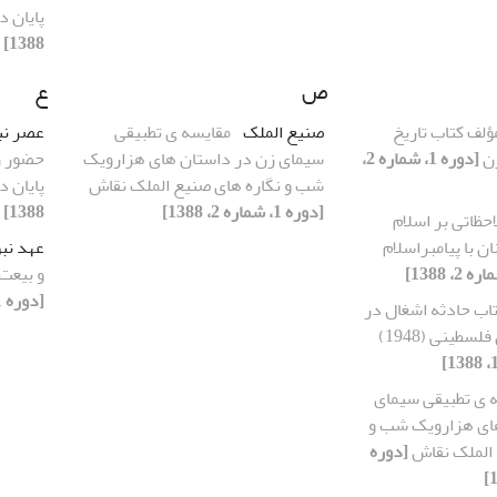
پایان د
1388]
ص
ع
ؤلف کتاب تاریخ
صنیع الملک
مقایسه ی تطبیقی
عصر نب
زن
[دوره 1، شماره 2،
سیمای زن در داستان های هزارویک
حضور ز
شب و نگاره های صنیع الملک نقاش
پایان د
[دوره 1، شماره 2، 1388]
1388]
احظاتی بر اسلام
ن با پیامبراسلام
عهد نب
و بیعت 
[دوره 1، شماره 2، 1388]
تاب حادثه اشغال در
طینی (1948)
 ی تطبیقی سیمای
ای هزارویک شب و
 الملک نقاش
[دوره