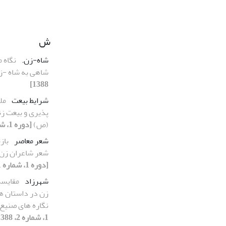
ش
شاه-زن.
نگاه م
شاهی به شاه -
1388]
شرایط بیعت
مل
پذیری و بیعت زنا
(ص)
[دوره 1، شماره 2، 1388]
شعر معاصر
باز
شعر شاعران زن فلس
[دوره 1، شماره 1، 1388]
شهرزاد
مقایسه
زن در داستان ه
نگاره های صنیع
1، شماره 2، 1388]