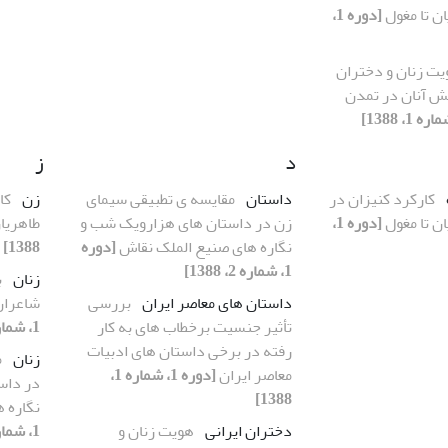
ان تا مغول
[دوره 1،
یت زنان و دختران
قش آنان در تمدن
د
ز
کارکرد کنیزان در
داستان
مقایسه ی تطبیقی سیمای
زن
کا
ان تا مغول
[دوره 1،
زن در داستان های هزارویک شب و
طاهریا
نگاره های صنیع الملک نقاش
[دوره
1388]
1، شماره 2، 1388]
زنان
ب
داستان های معاصر ایران
بررسی
شاعران ز
تأثیر جنسیت برخطاب های به کار
1، شماره 1، 1388]
رفته در برخی داستان های ادبیات
زنان
م
معاصر ایران
[دوره 1، شماره 1،
در داس
1388]
نگاره 
دختران ایرانی
هویت زنان و
1، شماره 2، 1388]