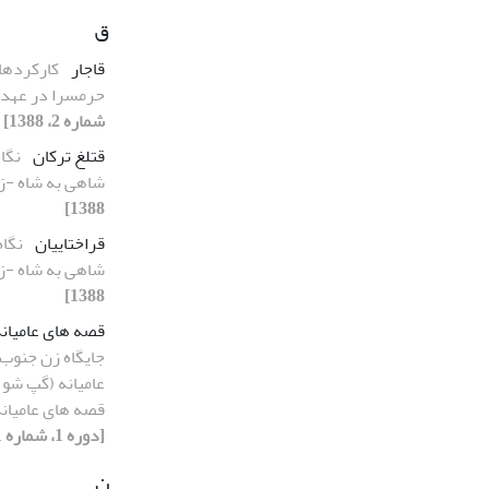
ق
قاجار
کارکردها
حرمسرا در عهد 
شماره 2، 1388]
قتلغ ترکان
نگاه
شاهی به شاه -
1388]
قراختاییان
نگاه
شاهی به شاه -
1388]
قصه های عامیان
جایگاه زن جنوب
عامیانه (گپ شو)
قصه های عامیان
[دوره 1، شماره 1، 1388]
ن