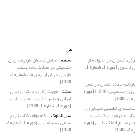
س
رکرد کنیزان در خانواده از
سلطه
تحلیل گفتمان بازتولید زبان
ن تا مغول
[دوره 1، شماره 1،
جنسیتی در مجلات عامه پسند
فارسی در ایران
[دوره 1، شماره 1،
1388]
ازتاب حادثه اشغال در شعر
ن فلسطینی (1948)
[دوره
سنت
هویت زنان و دختران جوان
ایرانی و نقش آنان در تمدن سازی
[دوره 1، شماره 1، 1388]
قایسه ی تطبیقی سیمای زن
تان های هزارویک شب و
سیرالملوک
نگاه مؤلف کتاب تاریخ
های صنیع الملک نقاش
[دوره
شاهی به شاه -زن
[دوره 1، شماره 2،
1388]