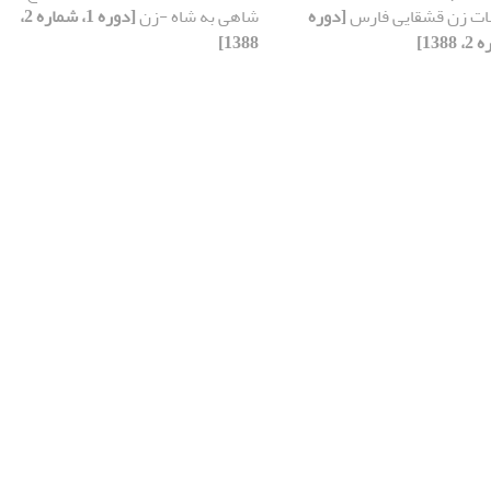
ت زن قشقایی فارس
[دوره
شاهی به شاه -زن
[دوره 1، شماره 2،
1388]