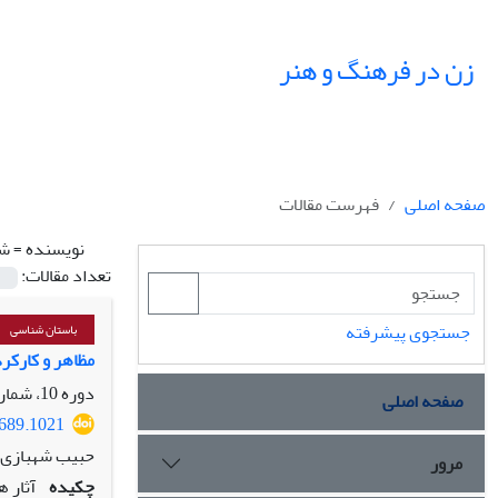
زن در فرهنگ و هنر
صفحه اصلی
فهرست مقالات
نویسنده =
شه
تعداد مقالات:
جستجوی پیشرفته
باستان شناسی
مظاهر و کارکرد
دوره 10، شماره 2، تابستان 1397، صفحه
صفحه اصلی
1689.1021
حبیب شهبازی ش
مرور
چکیده
آثار 