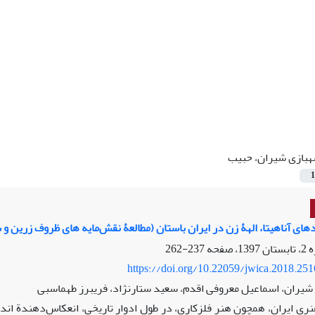
بازی شیران، حبیب
1
های آناهیتا، الهۀ زن در ایران باستان (مطالعۀ نقش‌مایه‏ های ظروف زرین 
237-262
https://doi.org/10.22059/jwica.2018.25
یران، اسماعیل معروفی اقدم، سعید ستارنژاد، فریبرز طهماسبی
هنری ایران، همچون هنر فلزکاری، در طول ادوار تاریخی، انعکاس‌دهندة‏ اند