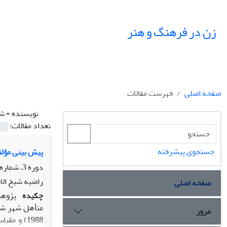
زن در فرهنگ و هنر
صفحه اصلی
فهرست مقالات
نویسنده =
شی
تعداد مقالات:
جستجوی پیشرفته
پیش بینی مؤلف
دوره 3، شماره 1، پاییز 1390، صفحه
راضیه شیخ الا
صفحه اصلی
چکیده
متأهل شهر شیر
مرور