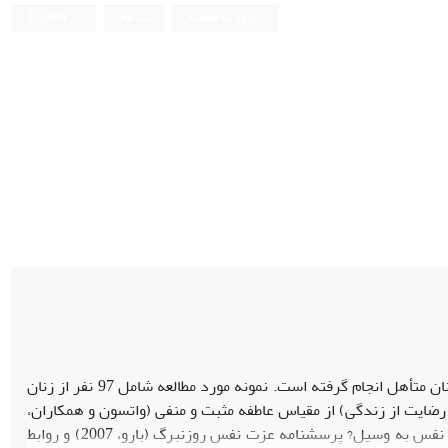
ورود به سامانه
ثبت نام
English
پژوهش حاضر به منظور بررسی رابط، عزت نفس و روابط زناشویی با شادکامی زنان متأهل انجام گرفته است. نمونه مورد مطالعه شامل 97 نفر از زنان
ایت از زندگی) از مقیاس عاطفه مثبت و منفی (واتسون و همکاران،
1988) و مقیاس رضایت از زندگی (داینر و همکاران، 1985) استفاده شد. هم‌چنین عزت نفس به وسیل? پرسشنامه عزت نفس روزنبرگ (بارو، 2007) و روابط