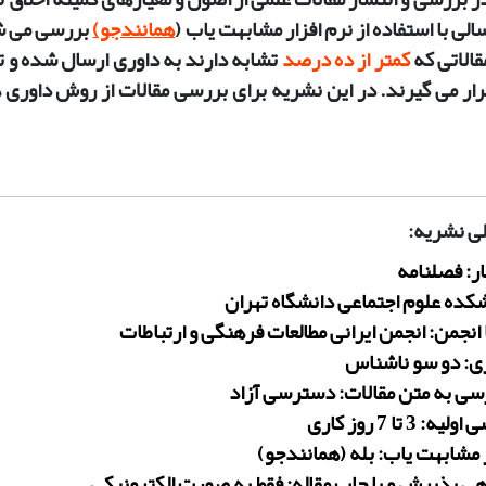
الی با استفاده از نرم افزار مشابهت یاب (
همانندجو)
بررسی می ­شو
الاتی که
کمتر از ده درصد
تشابه دارند به داوری ارسال شده و
رار می ­گیرند. در این نشریه برای بررسی مقالات از روش داوری
لی نشریه:
ر: فصلنامه
شکده علوم اجتماعی دانشگاه تهران
انجمن: انجمن ایرانی مطالعات فرهنگی و ارتباطات
ی: دو سو ناشناس
ی به متن مقالات: دسترسی آزاد
 3 تا 7 روز کاری
 مشابهت یاب: بله (همانندجو)
ی پذیرش و یا چاپ مقاله: فقط به صورت الکترونیکی