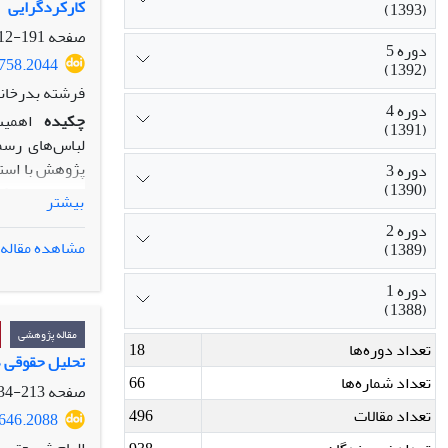
کارکردگرایی
(1393)
سوژه می‌انجام
دیگری فرودست
صفحه
191-212
دوره 5
5758.2044
(1392)
فرشته بدرخانی
دوره 4
چکیده
اهمیت
(1391)
لباس‌های رسم
پژوهش با استفا
دوره 3
(1390)
استفاده از عک
بیشتر
دوره 2
هدفمند انتخاب
مشاهده مقاله
(1389)
بر طراحی و تو
البسه نیز از 
دوره 1
(1388)
طراحی این لبا
پدیدار شده اس
مقاله پژوهشی
تعداد دوره‌ها
18
ایرانی_اسلامی
تحلیل حقوقی ه
تعداد شماره‌ها
66
صفحه
213-234
تعداد مقالات
496
2646.2088