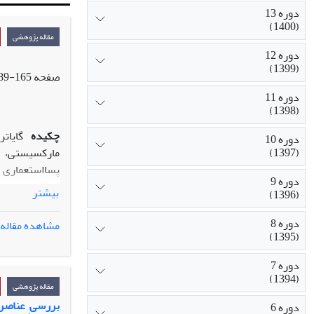
دوره 13
(1400)
مقاله پژوهشی
دوره 12
(1399)
صفحه
165-189
دوره 11
(1398)
چکیده
گایات
دوره 10
(1397)
مارکسیستی، ا
پسااستعماری ت
دوره 9
بهناز فرهی، م
بیشتر
(1396)
صورت گرفته اس
برابر هژمونی 
دوره 8
مشاهده مقاله
(1395)
است.
پژوهش حاضر با
دوره 7
هوشمند در حوز
(1394)
قدرت، بپردازد
مقاله پژوهشی
فرودست می تو
دوره 6