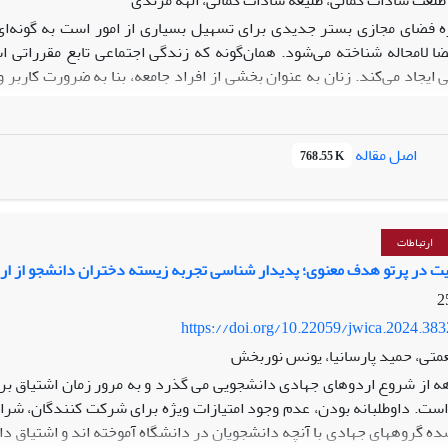
 طلعت سادات کمالی، طلیعه سادات کمالی، الهه مرندی
ه فضای مجازی بستر جدیدی برای تسهیل بسیاری از امور است به گونه‌ای
ضا لامحاله شناخته می‌شود. همان‌گونه که زندگی اجتماعی تابع مقرراتی
 ایجاد می‌کند. زنان به عنوان بخشی از افراد جامعه، بنا به ضرورت کاربر 
اهی به دلیل تهیه، تولید و انتشار محتوای خلاف عفت عمومی و مغایر با اخلاق
کنند. این پژوهش با تحلیلی مبتنی بر جنسیت کوشیده است هرزه‌نگاری را
یافته‌ها نشان می‌دهد محتوای هرزه‌نگاری ایرانی و فارسی به سهولت در 
اصل مقاله
768.55 K
حلیل محتوای تصویری و متنی پست‌های منتشرشده و هم‌چنین اظهارنظر کا
به محتواهای نادرست و خلاف عفت واکنش عرفی نظیر سرزنش و یا عدم تأیی
ه باید و شاید برخورد قانونی و مجازات مرتکبین انعکاس کافی نداشته و ب
ست لذا تدوین و یا تقویت ضمانت اجراهای قوی‌تری در جرم‌انگاری و ا
ارتباطات
ت در پرتو هدف معنوی؛ پدیدار شناسی تجربه زیسته دختران دانشجو از ا
https://doi.org/10.22059/jwica.2024.38
متی، حمید پارسانیا، یونس نوربخش
ه از شروع اردوهای جهادی دانشجویی می گذرد و به مرور زمان اشتیاق برگزا
است. داوطلبانه بودن، عدم وجود امتیازات ویژه برای شرکت کنندگان، شرا
ده گروههای جهادی با آنچه دانشجویان در دانشگاه آموخته اند و اشتیاق دا