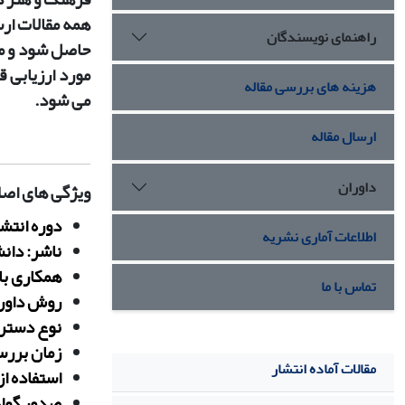
همه مقالات ارس
راهنمای نویسندگان
حاصل شود و مق
مورد ارزیابی ق
هزینه های بررسی مقاله
می ­شود.
ارسال مقاله
داوران
ویژگی های اص
دوره انتشا
اطلاعات آماری نشریه
ناشر: دان
همکاری با 
تماس با ما
روش داور
نوع دسترس
زمان بررسی اولیه:
مقالات آماده انتشار
استفاده از
صدور گواه