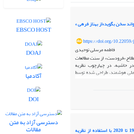
اند سخن بگوید»از بهناز فرهی
EBSCO HOST
https://doi.org/10.22059
فاطمه مرسلی توحیدی
DOAJ
صطلاح «فرودست» از سنت مطالعات
در حاشیه، در چهارچوب نظریه
املیِ هوشمند، طراحی شده توسط
آکادمیا
اب‌های زنان بندری جنوب ایران،
 سوژه فرودست امکان مقاومت در
های نوین و هوشمند، طراحی شده
DOI
ای گسترده پوشیدنی‌های تعاملی
ابط در هم تنیده آن با مناسبات
دسترسی آزاد به متن
هاد قدرت، درنقاب هوشمند «آیا
مقالات
 مصنوعی، به محدود کردن سلطه
بررسی عناصر و شاخصه‌های موثردر طراحی پوشاک ورزشی زنان ایرانی از المپیک 1996 تا 2020 با استفاده از نظریه