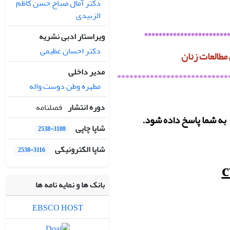
دکتر آمال صباح حسن کاظم
الزبیدی
************************
ویراستار ادبی نشریه
دکتر احسان عظیمی
 مطالعات زنان
مدیر داخلی
***************************
مطهره وطن دوست واله
دوره انتشار
فصلنامه
ت به شما پاسخ داده شود.
شاپا چاپی
2538-3108
شاپا الکترونیکی
2538-3116
c
بانک ها و نمایه نامه ها
EBSCO HOST