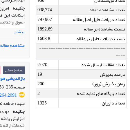
الهام شریعتی،
تعداد نویسندگان
938
چکیده
امروز
تعداد مشاهده مقاله
938,774
امکانات این ف
تعداد دریافت فایل اصل مقاله
797,967
حقوق و تکالیفی
نسبت مشاهده بر مقاله
1892.69
قرار گرفته و گ
بیشتر
را بر دوش می‌
نسبت دریافت فایل بر مقاله
1608.8
بررسی نماید. 
مشاهده مقاله
-------------------------------------
می‌گیرد. با ت
----
مخاطبان نسبت 
می‌رسد چنان‌ک
تعداد مقالات ارسال شده
2,070
ایجاد نکرده ا
مقاله پژوهشی
درصد پذیرش
19
دارد.
بازاندیشی هوی
زمان پذیرش (روز)
200
صفحه
235-258
تعداد پایگاه های نمایه شده
2
3264.2091
تعداد داوران
1325
سیده فاطمه نع
چکیده
دو ده
افزایش یافته 
خدمات ارائه ش