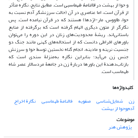
و حوا از بهشت در
فالنامۀ طهماسبی
است. مطابق نتایج، نگاره متأثر
از قرآن است، اما عناصری در آن (حالت سرزنشگر آدم نسبت به
حوا، طاووس، مار-اژدها) هستند که در قرآن نیامده است. پس
نگارگر از متون دیگری الهام گرفته است که برگرفته از منابع
باستانی‌اند. ریشۀ محدودیت‌های زنان در این دوره را می‌توان
باورهای افراطی دانست که از استحاله‌های کهنی مانند جنگ دو
جنسیت نرینه و مادینه، انجام گناه نخستین توسط حوا و سرزنش
جنس زن می‌آید؛ بنابراین نگاره به‌منزلۀ سندی است که
بازتاب‌دهندۀ این باورها دربارۀ زن در جامعۀ مردسالار عصر شاه
طهماسب است.
کلیدواژه‌ها
زن
شمایل‌شناسی
صفویه
فالنامۀ طهماسبی
نگارة اخراج
آدم‌وحوا از بهشت
موضوعات
پژوهش هنر