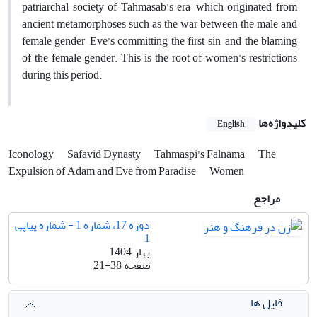
patriarchal society of Tahmasab’s era, which originated from
ancient metamorphoses such as the war between the male and
female gender, Eve’s committing the first sin, and the blaming
of the female gender. This is the root of women’s restrictions
during this period.
کلیدواژه‌ها
English
Iconology
Safavid Dynasty
Tahmaspi’s Falnama
The
Expulsion of Adam and Eve from Paradise
Women
مراجع
دوره 17، شماره 1 - شماره پیاپی
1
بهار 1404
صفحه
21-38
فایل ها