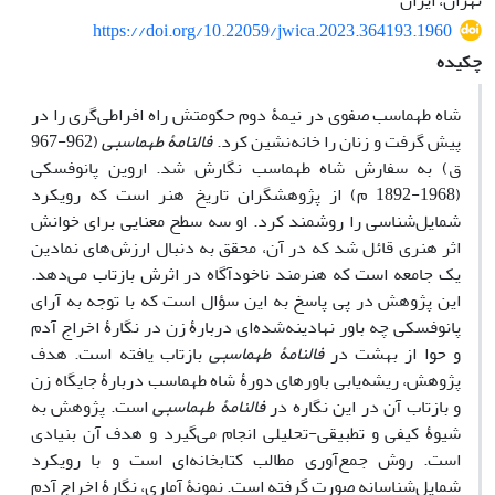
تهران، ایران
https://doi.org/10.22059/jwica.2023.364193.1960
چکیده
شاه طهماسب صفوی در نیمۀ دوم حکومتش راه افراطی‌گری را در
پیش گرفت و زنان را خانه‌نشین کرد.
فالنامۀ طهماسبی
(962-967
ق) به سفارش شاه طهماسب نگارش شد. اروین پانوفسکی
(1968-1892 م) از پژوهشگران تاریخ هنر است که رویکرد
شمایل‌شناسی را روشمند کرد. او سه سطح معنایی برای خوانش
اثر هنری قائل شد که در آن، محقق به دنبال ارزش‌های نمادین
یک جامعه است که هنرمند ناخودآگاه در اثرش بازتاب می‌دهد.
این پژوهش در پی پاسخ به این سؤال است که با توجه به آرای
پانوفسکی چه باور نهادینه‌شده‌ای دربارۀ زن در نگارۀ اخراج آدم
و حوا از بهشت در
فالنامۀ طهماسبی
بازتاب یافته است. هدف
پژوهش، ریشه‌یابی باورهای دورۀ شاه طهماسب دربارۀ جایگاه زن
و بازتاب آن در این نگاره در
فالنامۀ طهماسبی
است. پژوهش به
شیوۀ کیفی و تطبیقی-تحلیلی انجام می‌گیرد و هدف آن بنیادی
است. روش جمع‌آوری مطالب کتابخانه‌ای است و با رویکرد
شمایل‌شناسانه صورت گرفته است. نمونۀ آماری، نگارۀ اخراج آدم