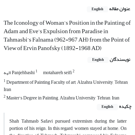
عنوان مقاله
English
The Iconology of Woman’s Position in the Painting of
Adam and Eve’s Expulsion from Paradise in
Tahmasbi’s Falnama (962-967 AH) from the Point of
View of Ervin Panofsky (1892-1968 AD)
نویسندگان
English
1
2
motahareh seifi
الهه Panjehbashi
1
Department of Painting Faculty of art, Alzahra University, Tehran,
Iran
2
Master’s Degree in Painting, Alzahra University, Tehran, Iran
چکیده
English
Shah Tahmasb Safavi pursued extremism during the latter
portion of his reign. In this regard, women stayed at home. On