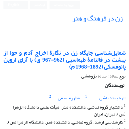
ورود به سامانه
ثبت نام
English
زن در فرهنگ و هنر
شمایل‌شناسی جایگاه زن در نگارۀ اخراج آدم و حوا از
بهشت در فالنامۀ طهماسبی (962-967 ق) با آرای اروین
پانوفسکی (1892-1968 م)
نوع مقاله : مقاله پژوهشی
نویسندگان
2
1
الهه پنجه باشی
مطهره سیفی
1
دانشیار گروه نقاشی، دانشکدة هنر، هیأت علمی دانشگاه الزهرا
(س)، تهران، ایران
2
کارشناسی ارشد، گروه نقاشی، دانشکده هنر، دانشگاه الزهرا (س)،