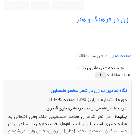
ورود به سامانه
ثبت نام
English
زن در فرهنگ و هنر
صفحه اصلی
فهرست مقالات
نویسنده =
نریمانی، زینب
تعداد مقالات:
1
نگاه نمادین به زن در شعر معاصر فلسطین
دوره 3، شماره 1، پاییز 1390، صفحه
95-113
عزت ملاابراهیمی، زینب نریمانی، نازی قنبری
چکیده
در نظر شاعران معاصر فلسطینی خاک وطن اشغالی به
مثابه دلبری است با بی‌نهایت نام‌های فریبنده و زیبا. شاعر برای
دست یافتن به محبوب خود [وطن] از روزن? خیال وارد می‌شود و