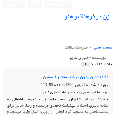
ورود به سامانه
ثبت نام
English
زن در فرهنگ و هنر
صفحه اصلی
فهرست مقالات
نویسنده =
قنبری، نازی
تعداد مقالات:
1
نگاه نمادین به زن در شعر معاصر فلسطین
دوره 3، شماره 1، پاییز 1390، صفحه
95-113
عزت ملاابراهیمی، زینب نریمانی، نازی قنبری
چکیده
در نظر شاعران معاصر فلسطینی خاک وطن اشغالی به
مثابه دلبری است با بی‌نهایت نام‌های فریبنده و زیبا. شاعر برای
دست یافتن به محبوب خود [وطن] از روزن? خیال وارد می‌شود و