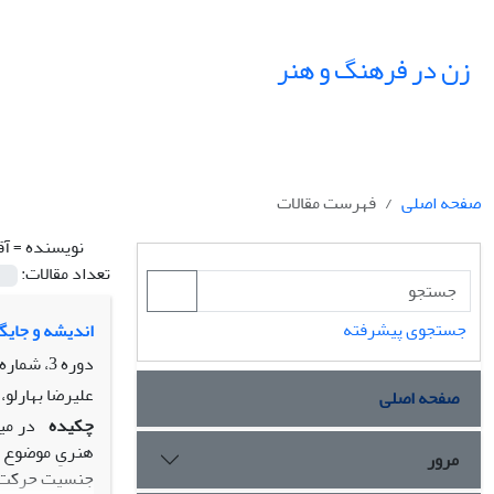
زن در فرهنگ و هنر
صفحه اصلی
فهرست مقالات
نویسنده =
آق
تعداد مقالات:
جستجوی پیشرفته
اندیشه و جایگا
دوره 3، شماره 2، زمستان 1390، صفحه
علیرضا بهارلو،
صفحه اصلی
چکیده
در می
هنریِ موضوع گ
مرور
جنسیت حرکت می