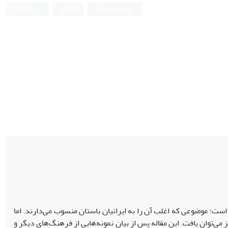
ورود به سامانه
ثبت نام
English
شاپیوندی یا ازدواج با محارم، ترجمة مصطلح واژة پهلوی خودوده (xw?d?dah) است؛ موضوعی که اغلب آن را به ایرانیان باستان منسوب می‌دارند. اما
می‌توان یافت. این مقاله پس از بیان نمونه‌هایی از فرهنگ‌های دیگر و