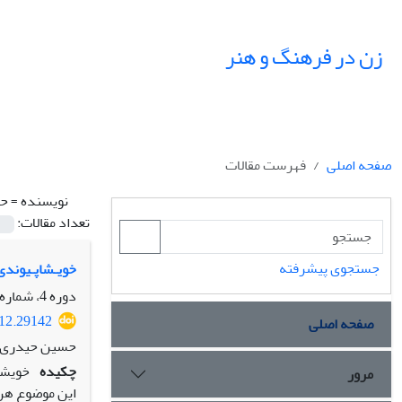
زن در فرهنگ و هنر
صفحه اصلی
فهرست مقالات
نویسنده =
حی
تعداد مقالات:
جستجوی پیشرفته
خویـشاپـیوندی 
دوره 4، شماره 4، پاییز 1391، صفحه
012.29142
صفحه اصلی
حسین حیدری، 
چکیده
مرور
این موضوع هرگز