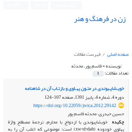
ورود به سامانه
ثبت نام
English
زن در فرهنگ و هنر
صفحه اصلی
فهرست مقالات
نویسنده =
قاسم پور، محدثه
تعداد مقالات:
1
خویـشاپـیوندی در متـون پهـلوی و بازتـاب آن در شاهنامه
دوره 4، شماره 4، پاییز 1391، صفحه
107-124
https://doi.org/10.22059/jwica.2012.29142
حسین حیدری، محدثه قاسم پور
چکیده
خویشاپیوندی یا ازدواج با محارم، ترجمة مصطلح واژة
پهلوی خودوده (xw?d?dah) است؛ موضوعی که اغلب آن را به