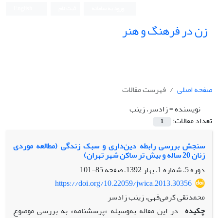
ورود به سامانه
ثبت نام
English
زن در فرهنگ و هنر
صفحه اصلی
فهرست مقالات
نویسنده =
زاد‌سر، زینب‌
تعداد مقالات:
1
سنجش بررسی رابطه دین‌داری و سبک زندگی (مطالعه موردی
زنان 20 ساله و بیش تر ساکن شهر تهران)
دوره 5، شماره 1، بهار 1392، صفحه
85-101
https://doi.org/10.22059/jwica.2013.30356
محمد‌تقی کرمی‌قهی، زینب‌ زاد‌سر
چکیده
در این مقاله به‌وسیله «پرسشنامه» به بررسی موضوع