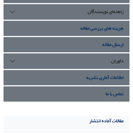
تبیین‌کنندگی دین، در حوزه هنجارهای مصرف (r = 247) بود که به
راهنمای نویسندگان
نوبه خود رقم قابل توجهی نیست. هم‌چنین، می‌توان نتیجه را بر
مبنای ظهور انواع دین‌داری تبیین نمود، پیدایش اشکال بسیار
متنوع و فردی دین‌داری از عرصه‌هایی است که بی‌شکلی دوران
هزینه های بررسی مقاله
مدرن را بازتاب می‌دهد.
ارسال مقاله
داوران
اطلاعات آماری نشریه
تماس با ما
مقالات آماده انتشار