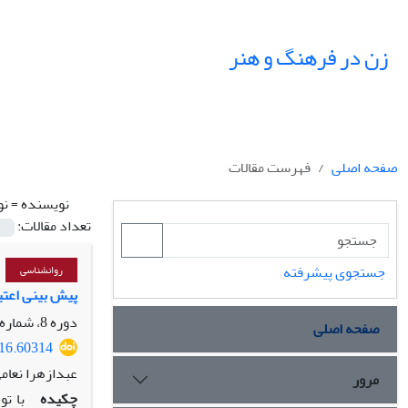
زن در فرهنگ و هنر
صفحه اصلی
فهرست مقالات
نویسنده =
نو
تعداد مقالات:
جستجوی پیشرفته
روانشناسی
پیش بینی اعتی
دوره 8، شماره 2، تابستان 1395، صفحه
صفحه اصلی
016.60314
عبدازهرا نعام
مرور
چکیده
با تو