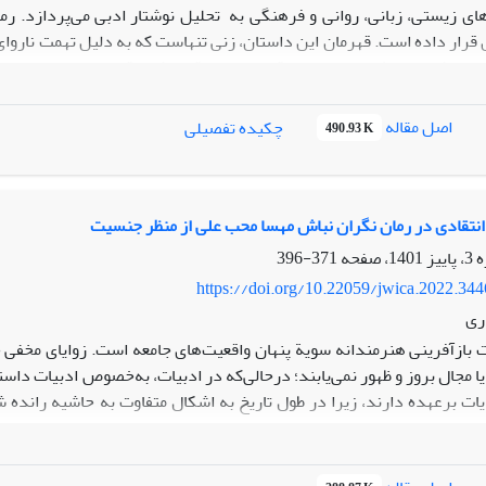
ای زیستی، زبانی، روانی و فرهنگی به تحلیل نوشتار ادبی می‌‌پردازد. ر
 قرار داده است. قهرمان این داستان، زنی تنهاست که به دلیل تهمت ناروا
ی نانوشته هر یک به‌نحوی در رقم‌خوردن عاقبت شوم قهرمان دست دارند و
رمان‌ هستند. نویسنده با خلق مکانی خیالی به نام گوران، به بازنمایی ظ
 توصیفی – تحلیلی ویژگی‌های نوشتار زنانة ایرانی را در متن رمان پیاده 
اصل مقاله
چکیده تفصیلی
490.93 K
 به بارداری و زایمان از منظر زیستی، ارتباط با مردان، ویژگی‌های مادرانه و 
رهنگی، تبلور خاصی در متن یافته‌اند. در زمینة مسائل زبانی و ساختاری نیز
ه‌ای دارند. مهم‌ترین ویژگی سبکی متن نیز نوع خاصی از روایت بومی-ایرا
عاطفی حاصل آمده است.
انتقادی در رمان نگران نباش مهسا محب علی از منظر جنسیت
371-396
https://doi.org/10.22059/jwica.2022.34
ری
ت بازآفرینی هنرمندانه سویة پنهان واقعیت‌های جامعه است. زوایای مخفی جا
یا مجال بروز و ظهور نمی‌یابند؛ در‌حالی‌که در ادبیات، به‌خصوص ادبیات د
ایات بر‌عهده دارند، زیرا در طول تاریخ به اشکال متفاوت به حاشیه رانده ش
یی همراه بوده و همپای تحولات جامعه وضعیت زنان نیز در هر دهه دستخو
 کرده است؛ برخی از نویسندگان زن به بازتولید ایدئولوژی‌های جنسیتی و..
بنیان طرحی نو هستند. مهسا محب علی