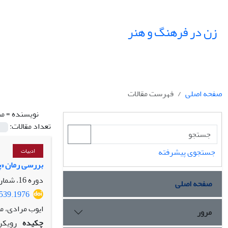
زن در فرهنگ و هنر
صفحه اصلی
فهرست مقالات
نویسنده =
من
تعداد مقالات:
جستجوی پیشرفته
ادبیات
بررسی رمان «پ
دوره 16، شماره 3، پاییز 1403، صفحه
صفحه اصلی
6539.1976
ایوب مرادی، م
مرور
چکیده
رویکرد