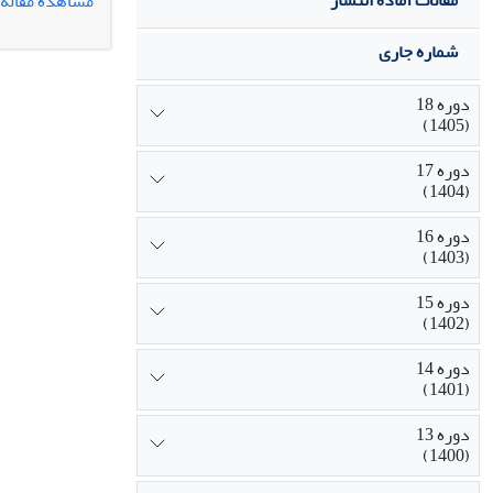
مقالات آماده انتشار
مشاهده مقاله
نیست و گاهی د
نظریه را برای
شماره جاری
مباحث را در ای
مقولة جنسیت چ
دوره 18
است. درواقع ن
(1405)
سه سطح توصیف،
دوره 17
(1404)
دوره 16
(1403)
دوره 15
(1402)
دوره 14
(1401)
دوره 13
(1400)