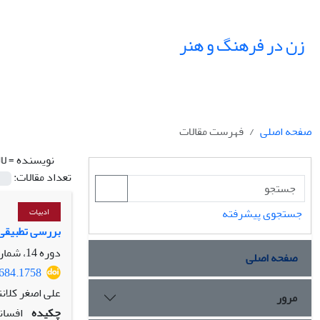
زن در فرهنگ و هنر
صفحه اصلی
فهرست مقالات
نویسنده =
لا
تعداد مقالات:
جستجوی پیشرفته
ادبیات
بررسی تطبیقی ز
دوره 14، شماره 3، پاییز 1401، صفحه
صفحه اصلی
8684.1758
علی اصغر کلانتر
مرور
چکیده
افسان