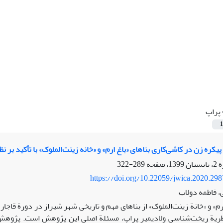
پراپ
1
پیکره زن در کاشی‌کاری بناهای «باغ ارم» و «خانه زینت‌الملوک» با تأکید بر
289-322
https://doi.org/10.22059/jwica.2020.29
، فاطمه دولاب
رم» و «خانة زینت‌الملوک» از بناهای مهم و تاریخی شهر شیراز در دورة قاج
 نظریة ریخت‌شناسی ولادیمیر پراپ، مسئلة اصلی این پژوهش است. پژوه