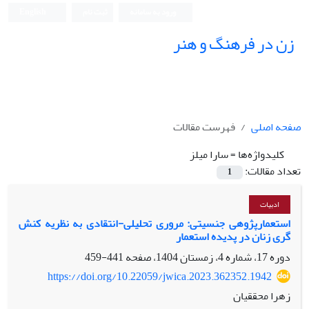
ورود به سامانه
ثبت نام
English
زن در فرهنگ و هنر
صفحه اصلی
فهرست مقالات
کلیدواژه‌ها =
سارا میلز
تعداد مقالات:
1
ادبیات
استعمارپژوهی جنسیتی: مروری تحلیلی-انتقادی به نظریه کنش
گری زنان در پدیده استعمار
دوره 17، شماره 4، زمستان 1404، صفحه
441-459
https://doi.org/10.22059/jwica.2023.362352.1942
زهرا محققیان